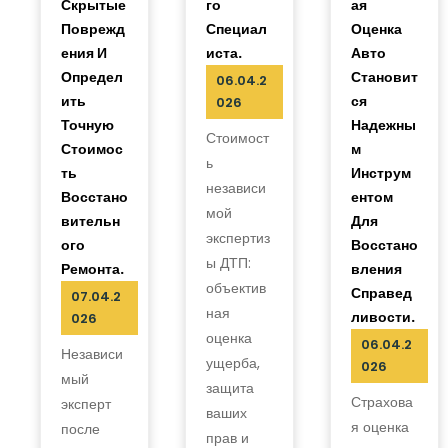
Скрытые
Го
Ая
Поврежд
Специал
Оценка
Ения И
Иста.
Авто
Определ
Становит
06.04.2
Ить
Ся
026
Точную
Надежны
Стоимост
Стоимос
М
ь
Ть
Инструм
независи
Восстано
Ентом
мой
Вительн
Для
экспертиз
Ого
Восстано
ы ДТП:
Ремонта.
Вления
объектив
Справед
07.04.2
ная
Ливости.
026
оценка
06.04.2
Независи
ущерба,
026
мый
защита
Страхова
эксперт
ваших
я оценка
после
прав и