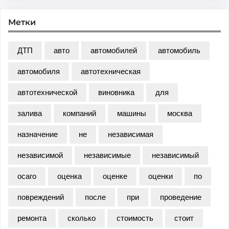
Метки
ДТП
авто
автомобилей
автомобиль
автомобиля
автотехническая
автотехнической
виновника
для
залива
компаний
машины
москва
назначение
не
независимая
независимой
независимые
независимый
осаго
оценка
оценке
оценки
по
повреждений
после
при
проведение
ремонта
сколько
стоимость
стоит