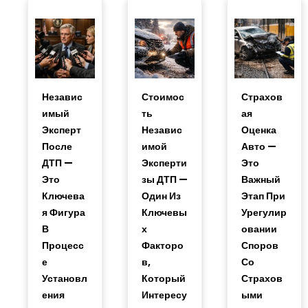
Независ
Стоимос
Страхов
Имый
Ть
Ая
Эксперт
Независ
Оценка
После
Имой
Авто —
ДТП —
Эксперти
Это
Это
Зы ДТП —
Важный
Ключева
Один Из
Этап При
Я Фигура
Ключевы
Урегулир
В
Х
Овании
Процесс
Факторо
Споров
Е
В,
Со
Установл
Который
Страхов
Ения
Интересу
Ыми