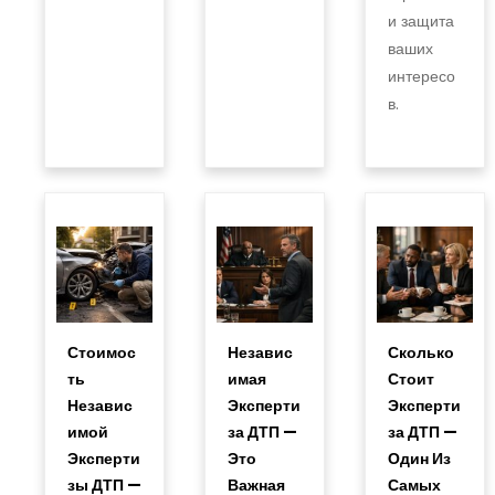
и защита
ваших
интересо
в.
Стоимос
Независ
Сколько
Ть
Имая
Стоит
Независ
Эксперти
Эксперти
Имой
За ДТП —
За ДТП —
Эксперти
Это
Один Из
Зы ДТП —
Важная
Самых