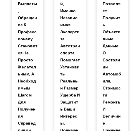
Выплаты
Й,
Позволя
,
Именно
Ет
Обращен
Независ
Получит
Ие К
Имая
Ь
Професс
Эксперти
Объекти
Ионалу
За
Вные
Становит
Автотран
Данные
Ся Не
Спорта
О
Просто
Помогает
Состоян
Желател
Установи
Ии
Ьным, А
Ть
Автомоб
Необход
Реальны
Иля,
Имым
Й Размер
Стоимос
Шагом
Ущерба И
Ти
Для
Защитит
Ремонта
Получен
Ь Ваши
И
Ия
Интерес
Величин
Справед
Ы.
Е
Ливой
Пониман
Причине