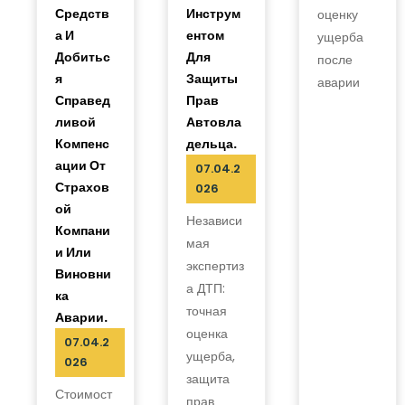
Средств
Инструм
оценку
А И
Ентом
ущерба
Добитьс
Для
после
Я
Защиты
аварии
Справед
Прав
Ливой
Автовла
Компенс
Дельца.
Ации От
07.04.2
Страхов
026
Ой
Независи
Компани
мая
И Или
экспертиз
Виновни
а ДТП:
Ка
точная
Аварии.
оценка
07.04.2
ущерба,
026
защита
Стоимост
прав