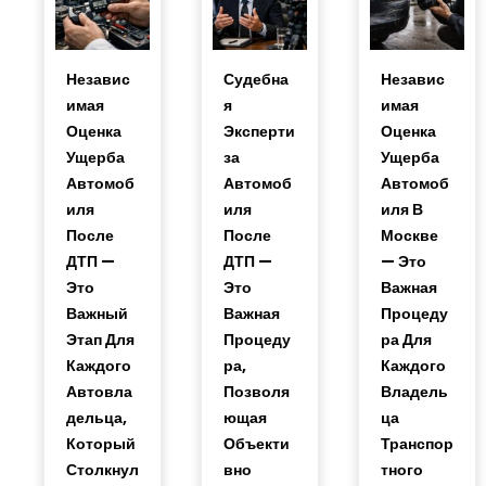
Независ
Судебна
Независ
Имая
Я
Имая
Оценка
Эксперти
Оценка
Ущерба
За
Ущерба
Автомоб
Автомоб
Автомоб
Иля
Иля
Иля В
После
После
Москве
ДТП —
ДТП —
— Это
Это
Это
Важная
Важный
Важная
Процеду
Этап Для
Процеду
Ра Для
Каждого
Ра,
Каждого
Автовла
Позволя
Владель
Дельца,
Ющая
Ца
Который
Объекти
Транспор
Столкнул
Вно
Тного