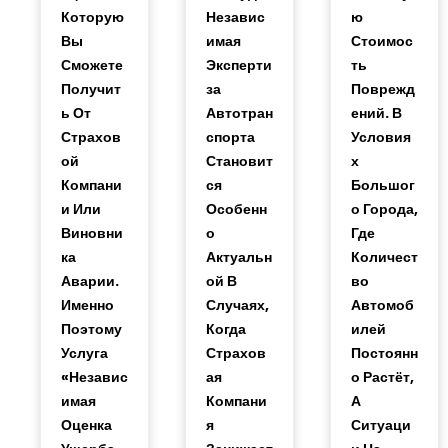
Которую
Независ
Ю
Вы
Имая
Стоимос
Сможете
Эксперти
Ть
Получит
За
Поврежд
Ь От
Автотран
Ений. В
Страхов
Спорта
Условия
Ой
Становит
Х
Компани
Ся
Большог
И Или
Особенн
О Города,
Виновни
О
Где
Ка
Актуальн
Количест
Аварии.
Ой В
Во
Именно
Случаях,
Автомоб
Поэтому
Когда
Илей
Услуга
Страхов
Постоянн
«независ
Ая
О Растёт,
Имая
Компани
А
Оценка
Я
Ситуаци