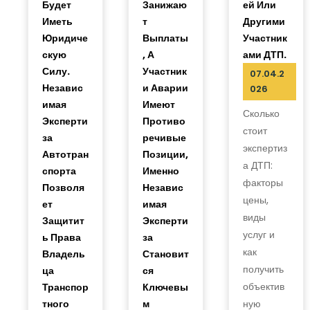
Будет
Занижаю
Ей Или
Иметь
Т
Другими
Юридиче
Выплаты
Участник
Скую
, А
Ами ДТП.
Силу.
Участник
07.04.2
Независ
И Аварии
026
Имая
Имеют
Сколько
Эксперти
Противо
стоит
За
Речивые
экспертиз
Автотран
Позиции,
а ДТП:
Спорта
Именно
факторы
Позволя
Независ
цены,
Ет
Имая
виды
Защитит
Эксперти
услуг и
Ь Права
За
как
Владель
Становит
получить
Ца
Ся
объектив
Транспор
Ключевы
Тного
М
ную