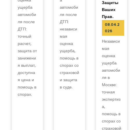
Защиты
ущерба
автомоби
Ваших
автомоби
ля после
Прав.
ля после
ДТП:
08.04.2
ДТП:
независи
026
точный
мая
Независи
расчет,
оценка
мая
защита от
ущерба,
оценка
занижени
помощь в
ущерба
я выплат,
спорах со
автомоби
доступна
страховой
ля в
я цена и
и защита
Москве:
помощь в
в суде.
точная
спорах.
экспертиз
а,
помощь в
спорах со
страховой