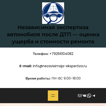
Независимая экспертиза
автомобиля после ДТП — оценка
ущерба и стоимости ремонта
Телефон:
+79256104082
E-mail:
info@nezavisimaja-ekspertiza.ru
Время работы:
ПН-ВС 9:00-18:00
Почта
ВКонтакте
WhatsApp
Telegram