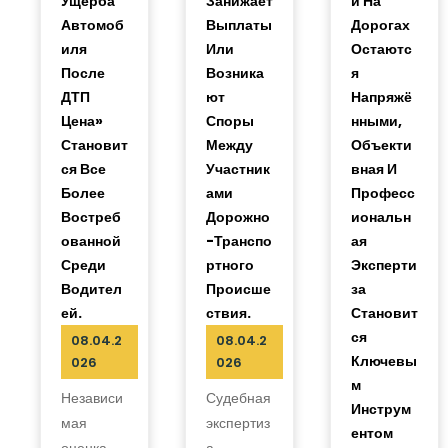
Ущерба
Занижает
И На
Автомоб
Выплаты
Дорогах
Иля
Или
Остаютс
После
Возника
Я
ДТП
Ют
Напряжё
Цена»
Споры
Нными,
Становит
Между
Объекти
Ся Все
Участник
Вная И
Более
Ами
Професс
Востреб
Дорожно
Иональн
Ованной
-транспо
Ая
Среди
Ртного
Эксперти
Водител
Происше
За
Ей.
Ствия.
Становит
Ся
08.04.2
08.04.2
Ключевы
026
026
М
Независи
Судебная
Инструм
мая
экспертиз
Ентом
оценка
а