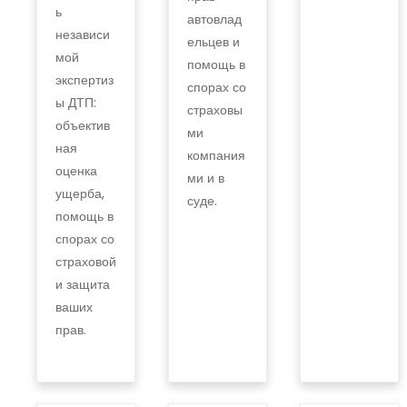
ь
автовлад
независи
ельцев и
мой
помощь в
экспертиз
спорах со
ы ДТП:
страховы
объектив
ми
ная
компания
оценка
ми и в
ущерба,
суде.
помощь в
спорах со
страховой
и защита
ваших
прав.