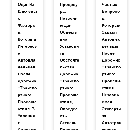
Один Из
Процеду
Частых
Ключевы
Ра,
Вопросо
Х
Позволя
В,
Факторо
Ющая
Который
В,
Объекти
Задают
Который
Вно
Автовла
Интересу
Установи
Дельцы
Ет
Ть
После
Автовла
Обстояте
Дорожно
Дельцев
Льства
-транспо
После
Дорожно
Ртного
Дорожно
-транспо
Происше
-транспо
Ртного
Ствия.
Ртного
Происше
Независ
Происше
Ствия,
Имая
Ствия. В
Определ
Эксперти
Условия
Ить
За
Х
Степень
Автотран
Совреме
Поврежд
Спорта