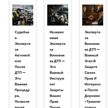
Судебна
Независ
Эксперти
Я
Имая
За
Эксперти
Эксперти
Виновни
За
За
Ка ДТП —
Автомоб
Виновни
Важный
Иля
Ка ДТП —
Этап В
После
Это
Защите
ДТП —
Важный
Своих
Это
Инструм
Прав И
Важная
Ент
Интересо
Процеду
Защиты
В После
Ра,
Ваших
Дорожно
Позволя
Прав
-транспо
Ющая
После
Ртного