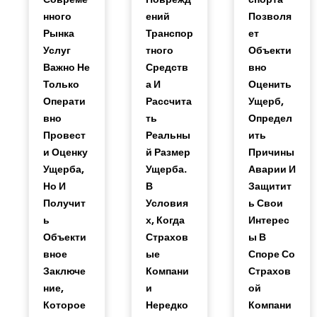
Нного
Ений
Позволя
Рынка
Транспор
Ет
Услуг
Тного
Объекти
Важно Не
Средств
Вно
Только
А И
Оценить
Операти
Рассчита
Ущерб,
Вно
Ть
Определ
Провест
Реальны
Ить
И Оценку
Й Размер
Причины
Ущерба,
Ущерба.
Аварии И
Но И
В
Защитит
Получит
Условия
Ь Свои
Ь
Х, Когда
Интерес
Объекти
Страхов
Ы В
Вное
Ые
Споре Со
Заключе
Компани
Страхов
Ние,
И
Ой
Которое
Нередко
Компани