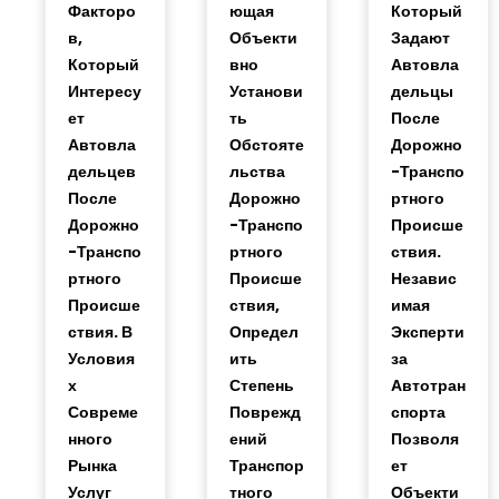
Факторо
Ющая
Который
В,
Объекти
Задают
Который
Вно
Автовла
Интересу
Установи
Дельцы
Ет
Ть
После
Автовла
Обстояте
Дорожно
Дельцев
Льства
-транспо
После
Дорожно
Ртного
Дорожно
-транспо
Происше
-транспо
Ртного
Ствия.
Ртного
Происше
Независ
Происше
Ствия,
Имая
Ствия. В
Определ
Эксперти
Условия
Ить
За
Х
Степень
Автотран
Совреме
Поврежд
Спорта
Нного
Ений
Позволя
Рынка
Транспор
Ет
Услуг
Тного
Объекти