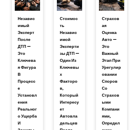
Независ
Стоимос
Страхов
Имый
Ть
Ая
Эксперт
Независ
Оценка
После
Имой
Авто —
ДТП —
Эксперти
Это
Это
Зы ДТП —
Важный
Ключева
Один Из
Этап При
Я Фигура
Ключевы
Урегулир
В
Х
Овании
Процесс
Факторо
Споров
Е
В,
Со
Установл
Который
Страхов
Ения
Интересу
Ыми
Реальног
Ет
Компани
О Ущерба
Автовла
Ями,
И
Дельцев
Определ
Защиты
После
Ении