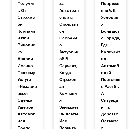
Получит
За
Поврежд
Ь От
Автотран
Ений. В
Страхов
Спорта
Условия
Ой
Становит
Х
Компани
Ся
Большог
И Или
Особенн
О Города,
Виновни
О
Где
Ка
Актуальн
Количест
Аварии.
Ой В
Во
Именно
Случаях,
Автомоб
Поэтому
Когда
Илей
Услуга
Страхов
Постоянн
«независ
Ая
О Растёт,
Имая
Компани
А
Оценка
Я
Ситуаци
Ущерба
Занижает
И На
Автомоб
Выплаты
Дорогах
Иля
Или
Остаютс
После
Возника
Я