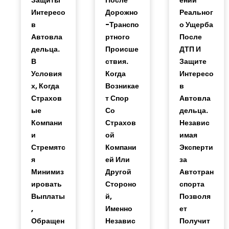
Интересо
Дорожно
Реальног
В
-транспо
О Ущерба
Автовла
Ртного
После
Дельца.
Происше
ДТП И
В
Ствия.
Защите
Условия
Когда
Интересо
Х, Когда
Возникае
В
Страхов
Т Спор
Автовла
Ые
Со
Дельца.
Компани
Страхов
Независ
И
Ой
Имая
Стремятс
Компани
Эксперти
Я
Ей Или
За
Минимиз
Другой
Автотран
Ировать
Стороно
Спорта
Выплаты
Й,
Позволя
,
Именно
Ет
Обращен
Независ
Получит