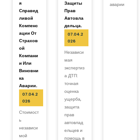
Я
Защиты
аварии
Справед
Прав
Ливой
Автовла
Компенс
Дельца.
Ации От
07.04.2
Страхов
026
Ой
Независи
Компани
мая
И Или
экспертиз
Виновни
а ДТП:
Ка
точная
Аварии.
оценка
07.04.2
ущерба,
026
защита
Стоимост
прав
ь
автовлад
независи
ельцев и
мой
помощь в