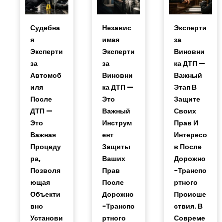
Судебна
Независ
Эксперти
Я
Имая
За
Эксперти
Эксперти
Виновни
За
За
Ка ДТП —
Автомоб
Виновни
Важный
Иля
Ка ДТП —
Этап В
После
Это
Защите
ДТП —
Важный
Своих
Это
Инструм
Прав И
Важная
Ент
Интересо
Процеду
Защиты
В После
Ра,
Ваших
Дорожно
Позволя
Прав
-транспо
Ющая
После
Ртного
Объекти
Дорожно
Происше
Вно
-транспо
Ствия. В
Установи
Ртного
Совреме