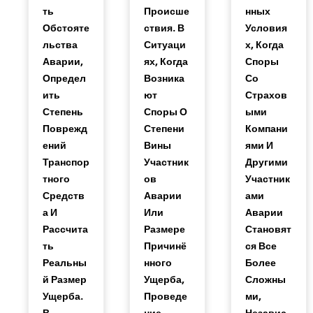
Ть
Происше
Нных
Обстояте
Ствия. В
Условия
Льства
Ситуаци
Х, Когда
Аварии,
Ях, Когда
Споры
Определ
Возника
Со
Ить
Ют
Страхов
Степень
Споры О
Ыми
Поврежд
Степени
Компани
Ений
Вины
Ями И
Транспор
Участник
Другими
Тного
Ов
Участник
Средств
Аварии
Ами
А И
Или
Аварии
Рассчита
Размере
Становят
Ть
Причинё
Ся Все
Реальны
Нного
Более
Й Размер
Ущерба,
Сложны
Ущерба.
Проведе
Ми,