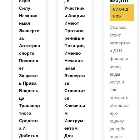
Скую
, А
Ами ДТП.
Силу.
Участник
07.04.2
Независ
И Аварии
026
Имая
Имеют
Сколько
Эксперти
Противо
стоит
За
Речивые
экспертиз
Автотран
Позиции,
а ДТП:
Спорта
Именно
факторы
Позволя
Независ
цены,
Ет
Имая
виды
Защитит
Эксперти
услуг и
Ь Права
За
как
Владель
Становит
получить
Ца
Ся
объектив
Транспор
Ключевы
Тного
М
ную
Средств
Инструм
оценку
А И
Ентом
ущерба
Добитьс
Для
после