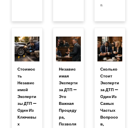
в.
Стоимос
Независ
Сколько
Ть
Имая
Стоит
Независ
Эксперти
Эксперти
Имой
За ДТП —
За ДТП —
Эксперти
Это
Один Из
Зы ДТП —
Важная
Самых
Один Из
Процеду
Частых
Ключевы
Ра,
Вопросо
Х
Позволя
В,