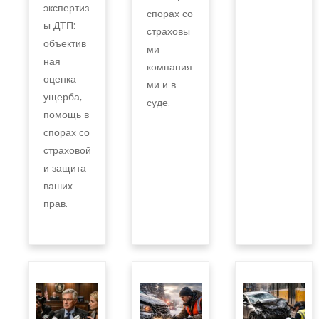
экспертиз
спорах со
ы ДТП:
страховы
объектив
ми
ная
компания
оценка
ми и в
ущерба,
суде.
помощь в
спорах со
страховой
и защита
ваших
прав.