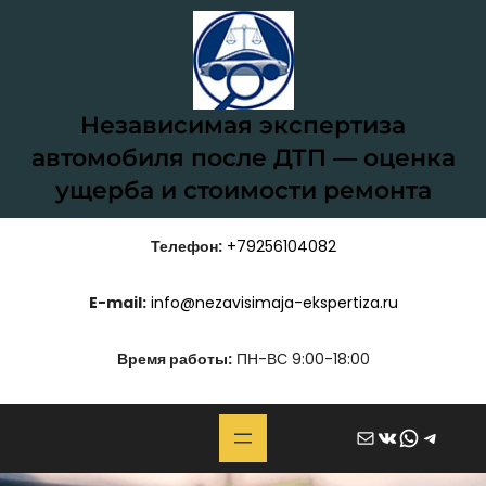
Независимая экспертиза
автомобиля после ДТП — оценка
ущерба и стоимости ремонта
Телефон:
+79256104082
E-mail:
info@nezavisimaja-ekspertiza.ru
Время работы:
ПН-ВС 9:00-18:00
Почта
ВКонтакте
WhatsApp
Telegram