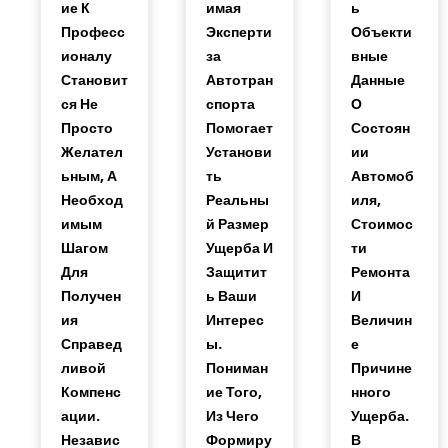
Ие К
Имая
Ь
Професс
Эксперти
Объекти
Ионалу
За
Вные
Становит
Автотран
Данные
Ся Не
Спорта
О
Просто
Помогает
Состоян
Желател
Установи
Ии
Ьным, А
Ть
Автомоб
Необход
Реальны
Иля,
Имым
Й Размер
Стоимос
Шагом
Ущерба И
Ти
Для
Защитит
Ремонта
Получен
Ь Ваши
И
Ия
Интерес
Величин
Справед
Ы.
Е
Ливой
Пониман
Причине
Компенс
Ие Того,
Нного
Ации.
Из Чего
Ущерба.
Независ
Формиру
В