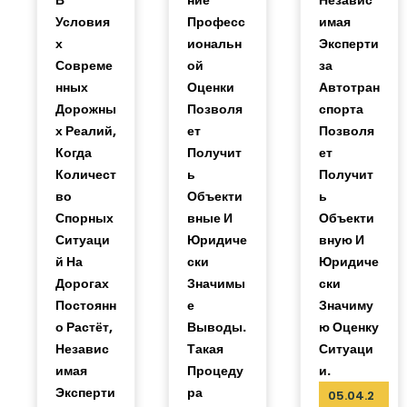
В
Ние
Независ
Условия
Професс
Имая
Х
Иональн
Эксперти
Совреме
Ой
За
Нных
Оценки
Автотран
Дорожны
Позволя
Спорта
Х Реалий,
Ет
Позволя
Когда
Получит
Ет
Количест
Ь
Получит
Во
Объекти
Ь
Спорных
Вные И
Объекти
Ситуаци
Юридиче
Вную И
Й На
Ски
Юридиче
Дорогах
Значимы
Ски
Постоянн
Е
Значиму
О Растёт,
Выводы.
Ю Оценку
Независ
Такая
Ситуаци
Имая
Процеду
И.
Эксперти
Ра
05.04.2