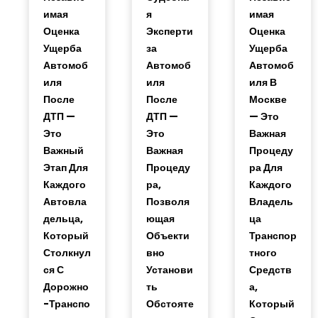
Имая
Я
Имая
Оценка
Эксперти
Оценка
Ущерба
За
Ущерба
Автомоб
Автомоб
Автомоб
Иля
Иля
Иля В
После
После
Москве
ДТП —
ДТП —
— Это
Это
Это
Важная
Важный
Важная
Процеду
Этап Для
Процеду
Ра Для
Каждого
Ра,
Каждого
Автовла
Позволя
Владель
Дельца,
Ющая
Ца
Который
Объекти
Транспор
Столкнул
Вно
Тного
Ся С
Установи
Средств
Дорожно
Ть
А,
-транспо
Обстояте
Который