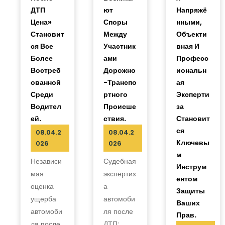
ДТП
Ют
Напряжё
Цена»
Споры
Нными,
Становит
Между
Объекти
Ся Все
Участник
Вная И
Более
Ами
Професс
Востреб
Дорожно
Иональн
Ованной
-транспо
Ая
Среди
Ртного
Эксперти
Водител
Происше
За
Ей.
Ствия.
Становит
Ся
08.04.2
08.04.2
Ключевы
026
026
М
Независи
Судебная
Инструм
мая
экспертиз
Ентом
оценка
а
Защиты
ущерба
автомоби
Ваших
автомоби
ля после
Прав.
ля после
ДТП: