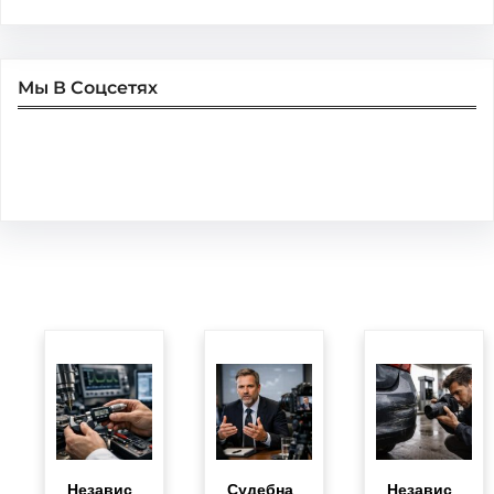
Мы В Соцсетях
Facebook
Twitter
Instagram
LinkedIn
Pinterest
Vimeo
Tumblr
Независ
Судебна
Независ