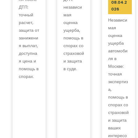
08.04.2
ДТП:
независи
026
точный
мая
Независи
расчет,
оценка
мая
защита от
ущерба,
оценка
занижени
помощь в
ущерба
я выплат,
спорах со
автомоби
доступна
страховой
ля в
я цена и
и защита
Москве:
помощь в
в суде.
точная
спорах.
экспертиз
а,
помощь в
спорах со
страховой
и защита
ваших
интересо