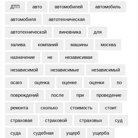
ДТП
авто
автомобилей
автомобиль
автомобиля
автотехническая
автотехнической
виновника
для
залива
компаний
машины
москва
назначение
не
независимая
независимой
независимые
независимый
осаго
оценка
оценке
оценки
по
повреждений
после
при
проведение
ремонта
сколько
стоимость
стоит
страховая
страховой
страховых
суд
суда
судебная
ущерб
ущерба