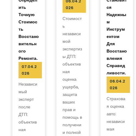
06.04.2
Ить
Ся
026
Точную
Надежны
Стоимост
Стоимос
М
ь
Ть
Инструм
независи
Восстано
Ентом
мой
Вительн
Для
экспертиз
Ого
Восстано
ы ДТП:
Ремонта.
Вления
объектив
Справед
07.04.2
ная
Ливости.
026
оценка
06.04.2
Независи
ущерба,
026
мый
защита
Страхова
эксперт
ваших
я оценка
после
прав и
авто:
ДТП:
помощь в
независи
объектив
получени
мая
ная
и полной