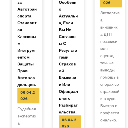
За
Особенн
026
Автотран
О
Экспертиз
Спорта
Актуальн
а
Становит
А, Если
виновник
Ся
Вы Не
а ДТП:
Ключевы
Согласн
независи
М
Ы С
мая
Инструм
Результа
оценка,
Ентом
Тами
точные
Защиты
Страхов
выводы,
Прав
Ой
помощь в
Автовла
Компани
спорах со
Дельцев.
И Или
Официал
страховой
06.04.2
Ьного
и в суде.
026
Разбират
Быстро и
Судебная
Ельства.
професси
экспертиз
06.04.2
онально.
а
026