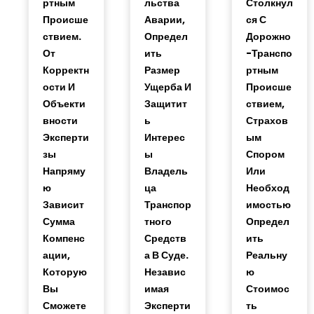
Ртным
Льства
Столкнул
Происше
Аварии,
Ся С
Ствием.
Определ
Дорожно
От
Ить
-транспо
Корректн
Размер
Ртным
Ости И
Ущерба И
Происше
Объекти
Защитит
Ствием,
Вности
Ь
Страхов
Эксперти
Интерес
Ым
Зы
Ы
Спором
Напряму
Владель
Или
Ю
Ца
Необход
Зависит
Транспор
Имостью
Сумма
Тного
Определ
Компенс
Средств
Ить
Ации,
А В Суде.
Реальну
Которую
Независ
Ю
Вы
Имая
Стоимос
Сможете
Эксперти
Ть