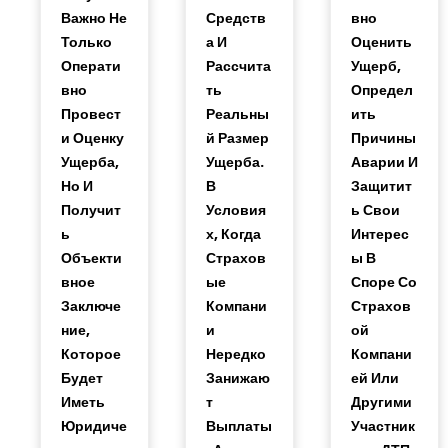
Важно Не
Средств
Вно
Только
А И
Оценить
Операти
Рассчита
Ущерб,
Вно
Ть
Определ
Провест
Реальны
Ить
И Оценку
Й Размер
Причины
Ущерба,
Ущерба.
Аварии И
Но И
В
Защитит
Получит
Условия
Ь Свои
Ь
Х, Когда
Интерес
Объекти
Страхов
Ы В
Вное
Ые
Споре Со
Заключе
Компани
Страхов
Ние,
И
Ой
Которое
Нередко
Компани
Будет
Занижаю
Ей Или
Иметь
Т
Другими
Юридиче
Выплаты
Участник