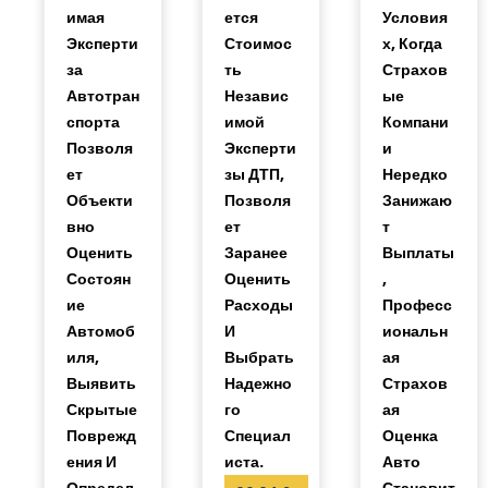
Имая
Ется
Условия
Эксперти
Стоимос
Х, Когда
За
Ть
Страхов
Автотран
Независ
Ые
Спорта
Имой
Компани
Позволя
Эксперти
И
Ет
Зы ДТП,
Нередко
Объекти
Позволя
Занижаю
Вно
Ет
Т
Оценить
Заранее
Выплаты
Состоян
Оценить
,
Ие
Расходы
Професс
Автомоб
И
Иональн
Иля,
Выбрать
Ая
Выявить
Надежно
Страхов
Скрытые
Го
Ая
Поврежд
Специал
Оценка
Ения И
Иста.
Авто
Определ
Становит