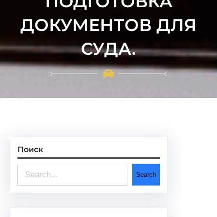
ПОДГОТОВКА
ДОКУМЕНТОВ ДЛЯ
СУДА.
Поиск
S
Search
e
a
r