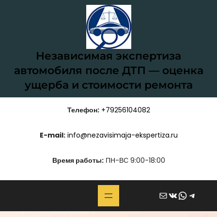
Перейти
к
содержимому
Независимая экспертиза
автомобиля после ДТП — оценка
ущерба и стоимости ремонта
Телефон:
+79256104082
E-mail:
info@nezavisimaja-ekspertiza.ru
Время работы:
ПН-ВС 9:00-18:00
Почта
ВКонтакте
WhatsApp
Telegram