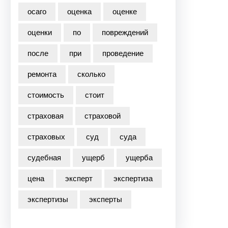
осаго
оценка
оценке
оценки
по
повреждений
после
при
проведение
ремонта
сколько
стоимость
стоит
страховая
страховой
страховых
суд
суда
судебная
ущерб
ущерба
цена
эксперт
экспертиза
экспертизы
эксперты