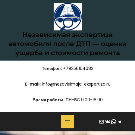
Перейти
к
содержимому
Независимая экспертиза
автомобиля после ДТП — оценка
ущерба и стоимости ремонта
Телефон:
+79256104082
E-mail:
info@nezavisimaja-ekspertiza.ru
Время работы:
ПН-ВС 9:00-18:00
Почта
ВКонтакте
WhatsApp
Telegram