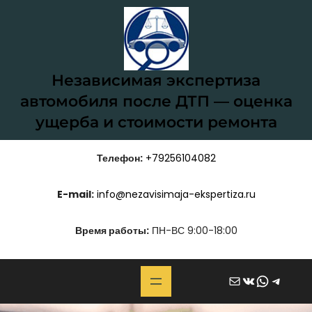
Перейти
к
содержимому
Независимая экспертиза
автомобиля после ДТП — оценка
ущерба и стоимости ремонта
Телефон:
+79256104082
E-mail:
info@nezavisimaja-ekspertiza.ru
Время работы:
ПН-ВС 9:00-18:00
Почта
ВКонтакте
WhatsApp
Telegram