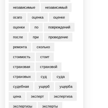
независимые
независимый
осаго
оценка
оценке
оценки
по
повреждений
после
при
проведение
ремонта
сколько
стоимость
стоит
страховая
страховой
страховых
суд
суда
судебная
ущерб
ущерба
цена
эксперт
экспертиза
экспертизы
эксперты