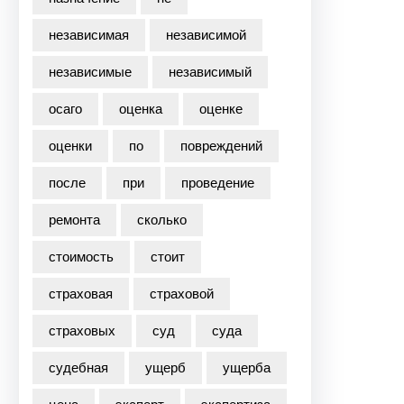
независимая
независимой
независимые
независимый
осаго
оценка
оценке
оценки
по
повреждений
после
при
проведение
ремонта
сколько
стоимость
стоит
страховая
страховой
страховых
суд
суда
судебная
ущерб
ущерба