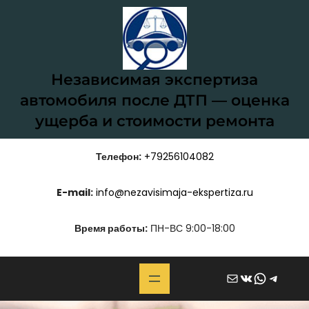
Перейти
к
содержимому
Независимая экспертиза
автомобиля после ДТП — оценка
ущерба и стоимости ремонта
Телефон:
+79256104082
E-mail:
info@nezavisimaja-ekspertiza.ru
Время работы:
ПН-ВС 9:00-18:00
Почта
ВКонтакте
WhatsApp
Telegram