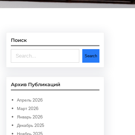
Поиск
S
Search
e
a
r
Архив Публикаций
c
h
Апрель 2026
Март 2026
Январь 2026
Декабрь 2025
Ноябрь 2025