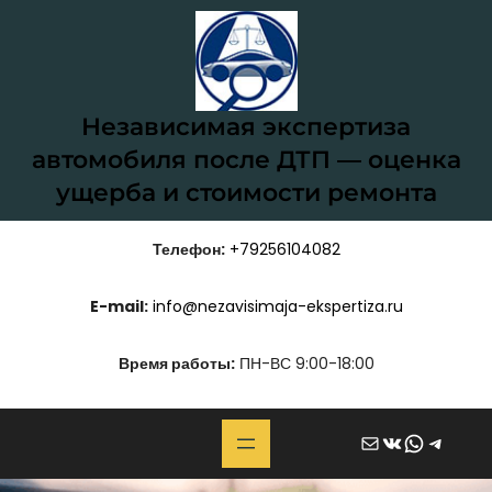
Перейти
к
содержимому
Независимая экспертиза
автомобиля после ДТП — оценка
ущерба и стоимости ремонта
Телефон:
+79256104082
E-mail:
info@nezavisimaja-ekspertiza.ru
Время работы:
ПН-ВС 9:00-18:00
Почта
ВКонтакте
WhatsApp
Telegram