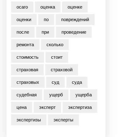
осаго
оценка
оценке
оценки
по
повреждений
после
при
проведение
ремонта
сколько
стоимость
стоит
страховая
страховой
страховых
суд
суда
судебная
ущерб
ущерба
цена
эксперт
экспертиза
экспертизы
эксперты