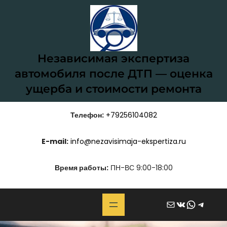
Перейти
к
содержимому
Независимая экспертиза
автомобиля после ДТП — оценка
ущерба и стоимости ремонта
Телефон:
+79256104082
E-mail:
info@nezavisimaja-ekspertiza.ru
Время работы:
ПН-ВС 9:00-18:00
Почта
ВКонтакте
WhatsApp
Telegram