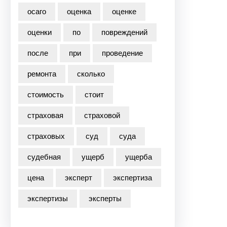
осаго
оценка
оценке
оценки
по
повреждений
после
при
проведение
ремонта
сколько
стоимость
стоит
страховая
страховой
страховых
суд
суда
судебная
ущерб
ущерба
цена
эксперт
экспертиза
экспертизы
эксперты