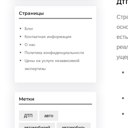
ДТ
Страницы
Стр
осн
Блог
ест
Контактная информация
О нас
реа
Политика конфиденциальности
уще
Цены на услуги независимой
экспертизы
Метки
ДТП
авто
автомобилей
автомобиль