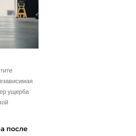
тите
езависимая
мер ущерба
вой
а после