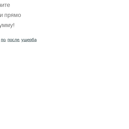
чите
и прямо
умму!
 
по
, 
после
, 
ущерба