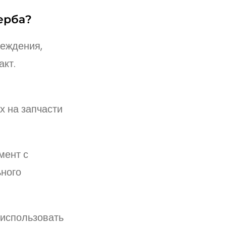
ерба?
реждения,
акт.
х на запчасти
мент с
ного
 использовать