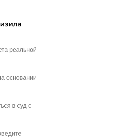
низила
ета реальной
на основании
ься в суд с
оведите