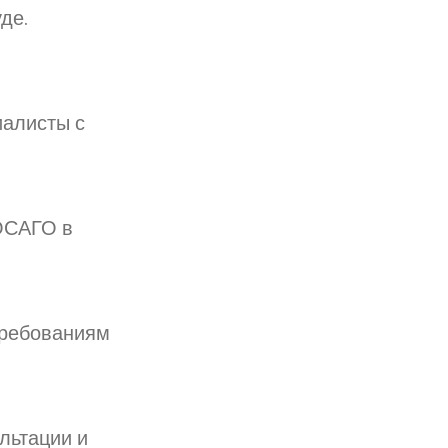
де.
алисты с
ОСАГО в
требованиям
льтации и