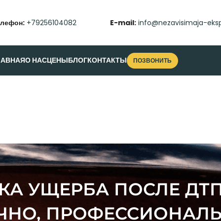
елефон:
+79256104082
E-mail:
info@nezavisimaja-eksp
ЛАВНАЯ
О НАС
ЦЕНЫ
БЛОГ
КОНТАКТЫ
ПОЗВОНИТЬ
А УЩЕРБА ПОСЛЕ ДТП 
ЧНО, ПРОФЕССИОНАЛ