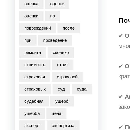
оценка
оценке
оценки
по
По
повреждений
после
✔
О
при
проведение
мно
ремонта
сколько
стоимость
стоит
✔
О
крат
страховая
страховой
страховых
суд
суда
✔
А
судебная
ущерб
зако
ущерба
цена
эксперт
экспертиза
✔
П