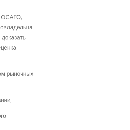
о ОСАГО,
товладельца
ы доказать
Оценка
том рыночных
нии;
ого