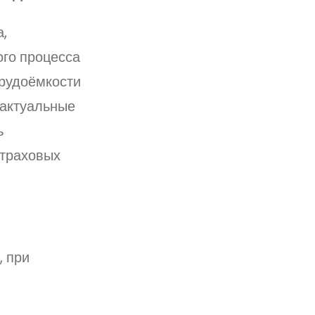
,
го процесса
трудоёмкости
 актуальные
ь
страховых
 при