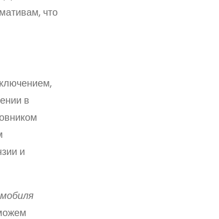
мативам, что
ключением,
ении в
новником
м
зии и
омобиля
оможем