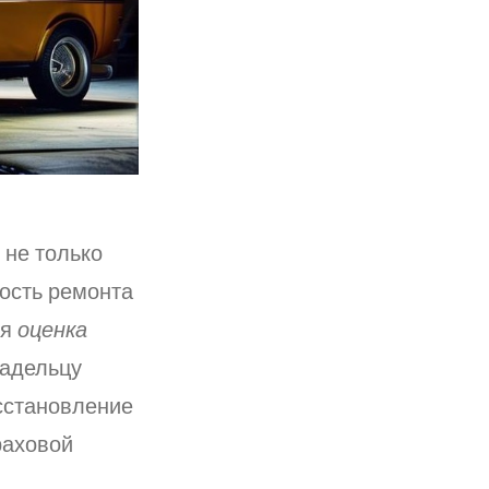
 не только
мость ремонта
ая
оценка
адельцу
сстановление
раховой