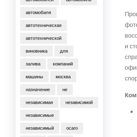
автомобиля
Про
фот
автотехническая
восс
автотехнической
и с
виновника
для
спра
залива
компаний
офиц
машины
москва
спор
назначение
не
Ком
независимая
независимой
независимые
независимый
осаго