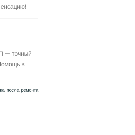
пенсацию!
П — точный
 Помощь в
ка
, 
после
, 
ремонта