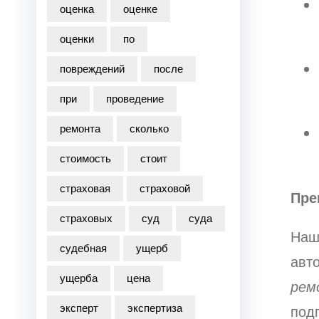
оценка
оценке
оценки
по
повреждений
после
при
проведение
ремонта
сколько
стоимость
стоит
страховая
страховой
Пре
страховых
суд
суда
Наш
судебная
ущерб
авт
ущерба
цена
рем
эксперт
экспертиза
подг