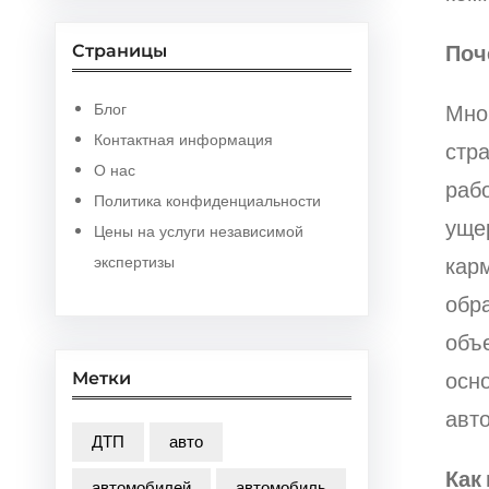
Поч
Страницы
Мно
Блог
Контактная информация
стр
О нас
раб
Политика конфиденциальности
уще
Цены на услуги независимой
кар
экспертизы
обр
объ
осн
Метки
авто
ДТП
авто
Как
автомобилей
автомобиль