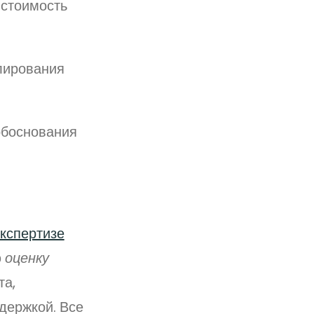
 стоимость
лирования
обоснования
кспертизе
ю
оценку
та,
держкой. Все