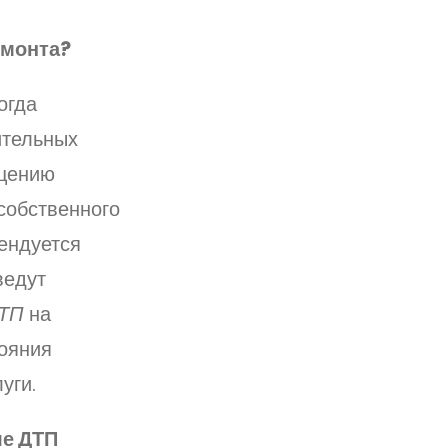
емонта?
огда
ительных
ещению
собственного
ендуется
ведут
ДТП
на
тояния
уги.
ле ДТП