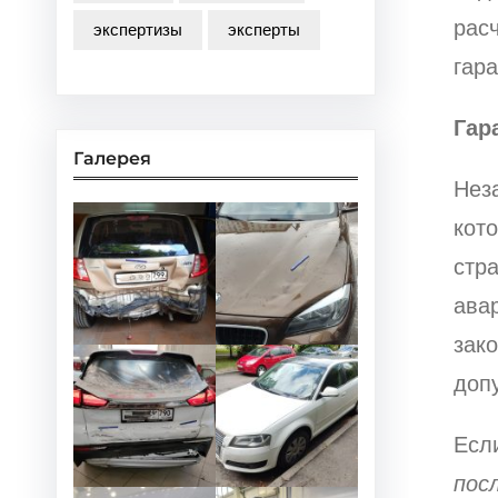
рас
экспертизы
эксперты
гар
Гар
Галерея
Нез
кото
стра
ава
зак
допу
Есл
пос