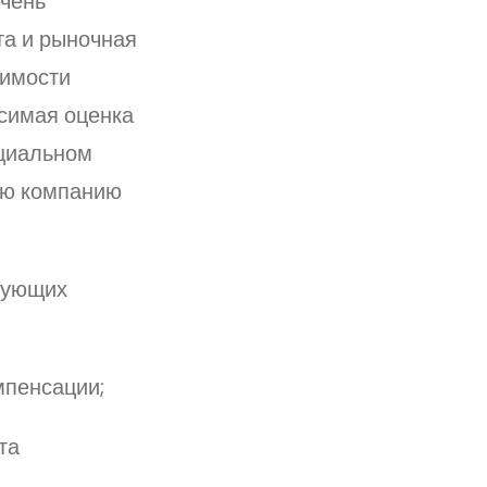
ечень
та и рыночная
димости
исимая оценка
циальном
вую компанию
дующих
мпенсации;
та