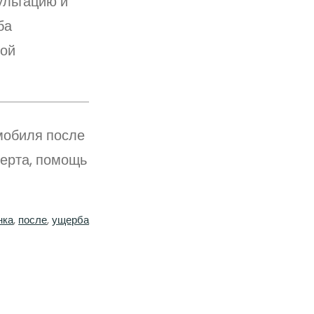
ультацию и
ба
вой
мобиля после
перта, помощь
нка
, 
после
, 
ущерба