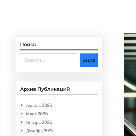
Поиск
S
Search
e
a
r
Архив Публикаций
c
Апрель 2026
h
Март 2026
Январь 2026
Декабрь 2025