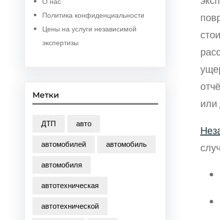
эксп
О нас
Политика конфиденциальности
пов
Цены на услуги независимой
сто
экспертизы
рас
уще
отчё
Метки
или 
ДТП
авто
Нез
автомобилей
автомобиль
случ
автомобиля
автотехническая
автотехнической