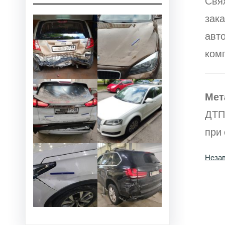
Свя
зак
авт
ком
Мет
ДТП
при 
Незав