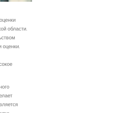
оценки
ой области.
ьством
 оценки.
и
сокое
ного
елает
вляется