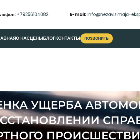
елефон:
+79256104082
E-mail:
info@nezavisimaja-eksp
ЛАВНАЯ
О НАС
ЦЕНЫ
БЛОГ
КОНТАКТЫ
ПОЗВОНИТЬ
НКА УЩЕРБА АВТОМО
ОССТАНОВЛЕНИИ СПРА
ТНОГО ПРОИСШЕСТВИЯ