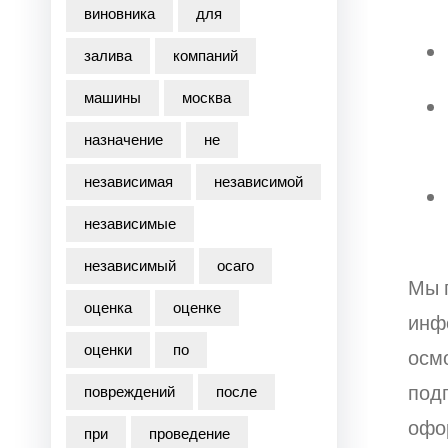
виновника
для
залива
компаний
машины
москва
назначение
не
независимая
независимой
независимые
независимый
осаго
Мы 
оценка
оценке
инф
оценки
по
осмо
подг
повреждений
после
офо
при
проведение