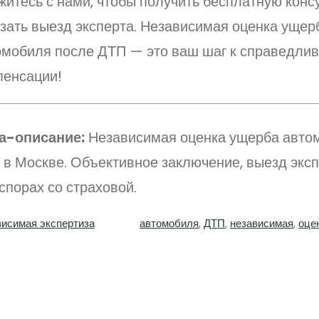
житесь с нами, чтобы получить бесплатную конс
азать выезд эксперта. Независимая оценка ущер
омобиля после ДТП — это ваш шаг к справедли
пенсации!
а-описание:
Независимая оценка ущерба авто
 в Москве. Объективное заключение, выезд экс
спорах со страховой.
исимая экспертиза
автомобиля
, 
ДТП
, 
независимая
, 
оце