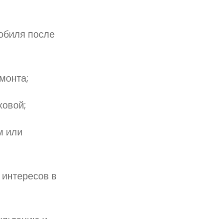
обиля после
монта;
ховой;
м или
 интересов в