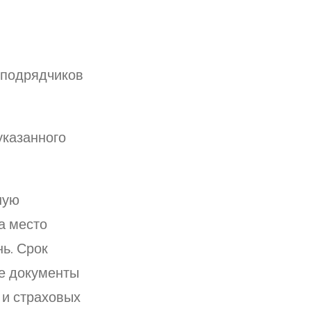
 подрядчиков
указанного
ную
а место
ь. Срок
се документы
 и страховых