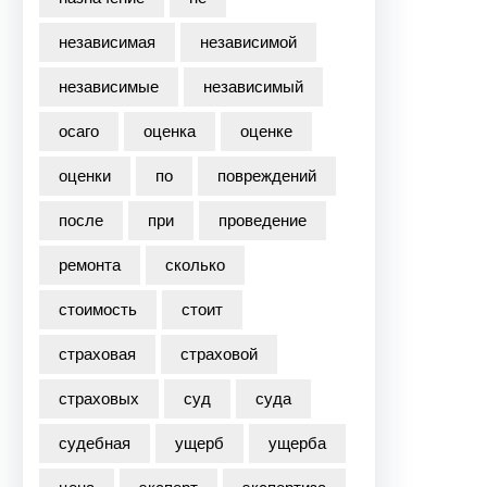
независимая
независимой
независимые
независимый
осаго
оценка
оценке
оценки
по
повреждений
после
при
проведение
ремонта
сколько
стоимость
стоит
страховая
страховой
страховых
суд
суда
судебная
ущерб
ущерба