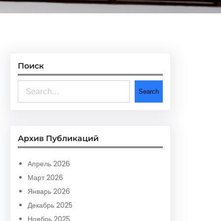
Поиск
S
Search
e
a
r
Архив Публикаций
c
h
Апрель 2026
Март 2026
Январь 2026
Декабрь 2025
Ноябрь 2025