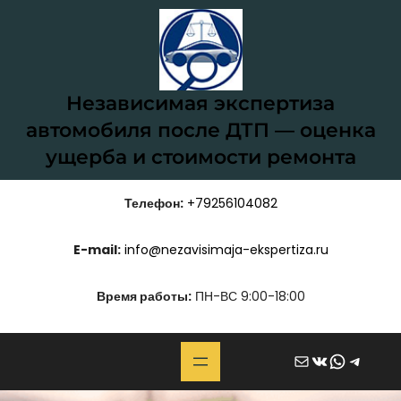
Перейти
к
содержимому
Независимая экспертиза
автомобиля после ДТП — оценка
ущерба и стоимости ремонта
Телефон:
+79256104082
E-mail:
info@nezavisimaja-ekspertiza.ru
Время работы:
ПН-ВС 9:00-18:00
Почта
ВКонтакте
WhatsApp
Telegram