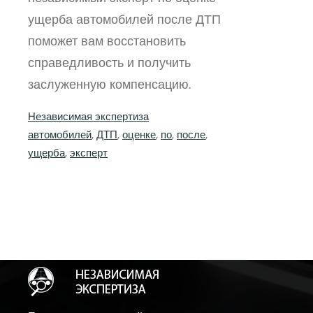
ущерба автомобилей после ДТП
поможет вам восстановить
справедливость и получить
заслуженную компенсацию.
Независимая экспертиза
автомобилей
, 
ДТП
, 
оценке
, 
по
, 
после
, 
ущерба
, 
эксперт