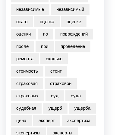
независимые
независимый
осаго
оценка
оценке
оценки
по
повреждений
после
при
проведение
ремонта
сколько
стоимость
стоит
страховая
страховой
страховых
суд
суда
судебная
ущерб
ущерба
цена
эксперт
экспертиза
экспертизы
эксперты