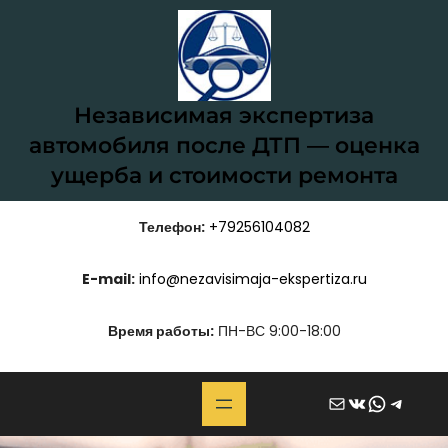
Перейти
к
содержимому
Независимая экспертиза
автомобиля после ДТП — оценка
ущерба и стоимости ремонта
Телефон:
+79256104082
E-mail:
info@nezavisimaja-ekspertiza.ru
Время работы:
ПН-ВС 9:00-18:00
Почта
ВКонтакте
WhatsApp
Telegram