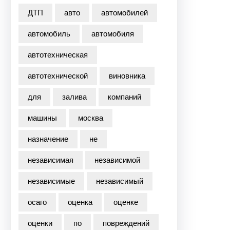
ДТП
авто
автомобилей
автомобиль
автомобиля
автотехническая
автотехнической
виновника
для
залива
компаний
машины
москва
назначение
не
независимая
независимой
независимые
независимый
осаго
оценка
оценке
оценки
по
повреждений