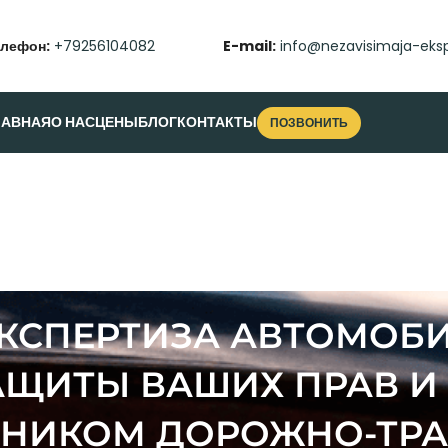
елефон:
+79256104082
E-mail:
info@nezavisimaja-eksp
ЛАВНАЯ
О НАС
ЦЕНЫ
БЛОГ
КОНТАКТЫ
ПОЗВОНИТЬ
КСПЕРТИЗА АВТОМОБИ
ЩИТЫ ВАШИХ ПРАВ И 
ТНИКОМ ДОРОЖНО-ТР