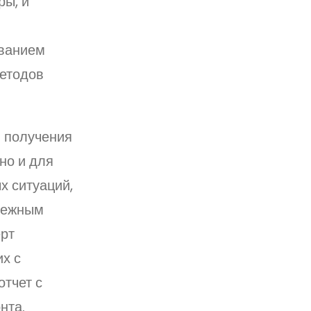
ры, и
ованием
етодов
я получения
но и для
х ситуаций,
адежным
ерт
х с
тчет с
нта.