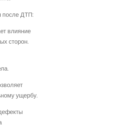
 после ДТП:
ет влияние
ых сторон.
ла.
зволяет
ьному ущербу.
дефекты
а