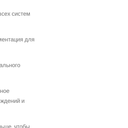
всех систем
ментация для
ального
ное
еждений и
ньше, чтобы