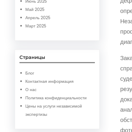
дефе
Июнь 2025
Май 2025
опр
Апрель 2025
Нез
Март 2025
про
диаг
Зака
Страницы
спр
Блог
суде
Контактная информация
рез
О нас
Политика конфиденциальности
дока
Цены на услуги независимой
ана
экспертизы
обс
фот