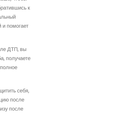
братившись к
альный
 и помогает
ле ДТП, вы
а, получаете
 полное
щитить себя,
ацию после
изу после