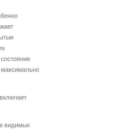
обенно
ижает
рытые
из
 состояние
ь максимально
 включает
е видимых