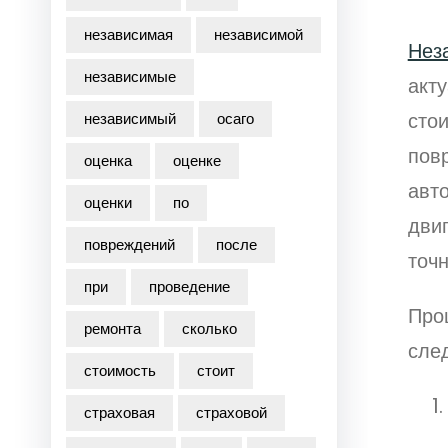
независимая
независимой
Нез
независимые
акту
сто
независимый
осаго
пов
оценка
оценке
авт
оценки
по
двиг
повреждений
после
точн
при
проведение
Про
ремонта
сколько
сле
стоимость
стоит
страховая
страховой