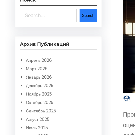
S
Search
e
a
r
Архив Публикаций
c
Апрель 2026
h
Март 2026
Январь 2026
Декабрь 2025
Ноябрь 2025
Октябрь 2025
Сентябрь 2025
Про
Август 2025
оцен
Июль 2025