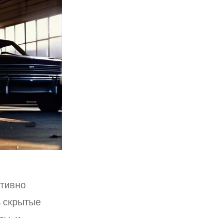
ктивно
ь скрытые