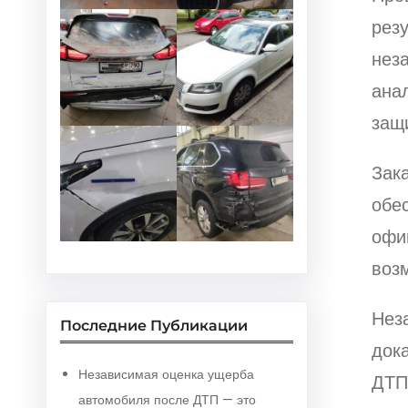
рез
нез
ана
защ
Зак
обе
офи
воз
Нез
Последние Публикации
док
Независимая оценка ущерба
ДТП
автомобиля после ДТП — это