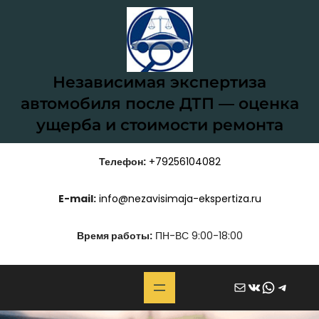
Перейти
к
содержимому
Независимая экспертиза
автомобиля после ДТП — оценка
ущерба и стоимости ремонта
Телефон:
+79256104082
E-mail:
info@nezavisimaja-ekspertiza.ru
Время работы:
ПН-ВС 9:00-18:00
Почта
ВКонтакте
WhatsApp
Telegram