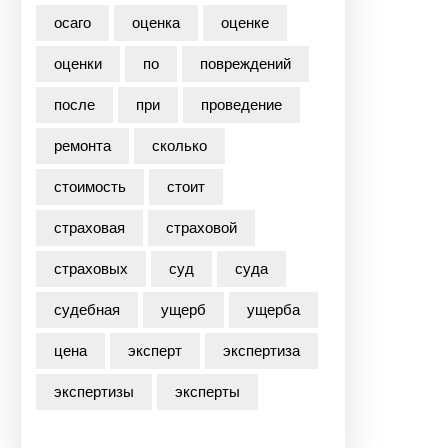
осаго
оценка
оценке
оценки
по
повреждений
после
при
проведение
ремонта
сколько
стоимость
стоит
страховая
страховой
страховых
суд
суда
судебная
ущерб
ущерба
цена
эксперт
экспертиза
экспертизы
эксперты