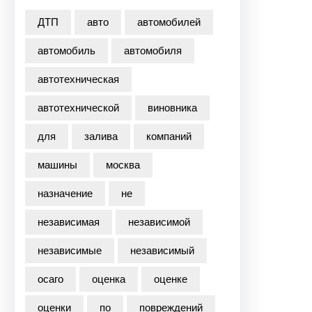
ДТП
авто
автомобилей
автомобиль
автомобиля
автотехническая
автотехнической
виновника
для
залива
компаний
машины
москва
назначение
не
независимая
независимой
независимые
независимый
осаго
оценка
оценке
оценки
по
повреждений