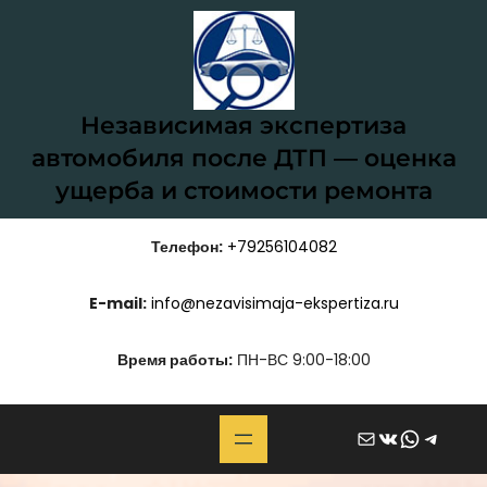
Перейти
к
содержимому
Независимая экспертиза
автомобиля после ДТП — оценка
ущерба и стоимости ремонта
Телефон:
+79256104082
E-mail:
info@nezavisimaja-ekspertiza.ru
Время работы:
ПН-ВС 9:00-18:00
Почта
ВКонтакте
WhatsApp
Telegram