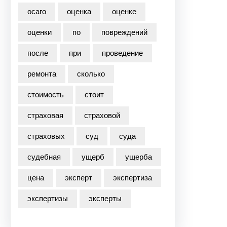
осаго
оценка
оценке
оценки
по
повреждений
после
при
проведение
ремонта
сколько
стоимость
стоит
страховая
страховой
страховых
суд
суда
судебная
ущерб
ущерба
цена
эксперт
экспертиза
экспертизы
эксперты