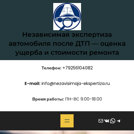
Перейти
к
содержимому
Независимая экспертиза
автомобиля после ДТП — оценка
ущерба и стоимости ремонта
Телефон:
+79256104082
E-mail:
info@nezavisimaja-ekspertiza.ru
Время работы:
ПН-ВС 9:00-18:00
Почта
ВКонтакте
WhatsApp
Telegram