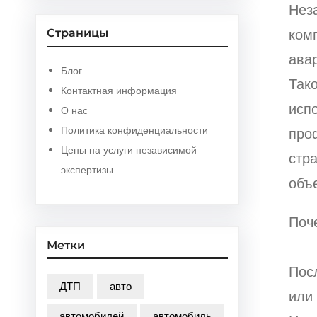
Нез
ком
Страницы
ава
Блог
Так
Контактная информация
исп
О нас
Политика конфиденциальности
про
Цены на услуги независимой
стр
экспертизы
объе
Поч
Метки
Пос
ДТП
авто
или
автомобилей
автомобиль