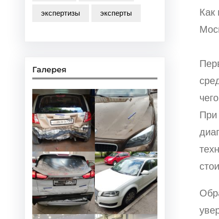
Как
экспертизы
эксперты
Мос
Пер
Галерея
сре
чего
При
диа
техн
сто
Обр
увер