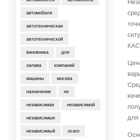
Нез
сред
автомобиля
точ
автотехническая
сит
автотехнической
КАС
виновника
для
Цен
залива
компаний
варь
машины
москва
Сре
назначение
не
кач
независимая
независимой
полу
для 
независимые
независимый
осаго
Осн