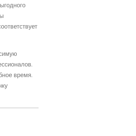
выгодного
зы
соответствует
исимую
ессионалов.
бное время.
нку