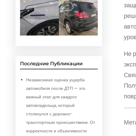
защ
реш
авто
уро
Не 
экс
Последние Публикации
Свяж
Независимая оценка ущерба
Пол
автомобиля после ДТП — это
пов
важный этап для каждого
автовладельца, который
столкнулся с дорожно-
Мет
транспортным происшествием. От
корректности и объективности