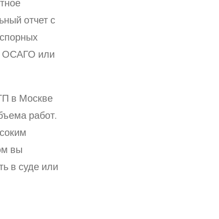
ртное
ьный отчет с
 спорных
о ОСАГО или
ТП в Москве
бъема работ.
ысоким
ом вы
ь в суде или