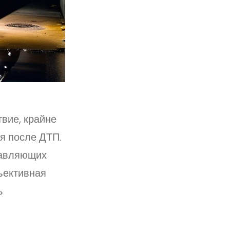
вие, крайне
я после ДТП.
тавляющих
ъективная
ь