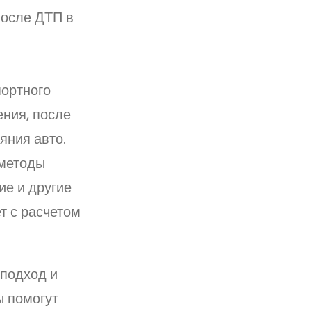
после ДТП в
ортного
ния, после
яния авто.
 методы
ие и другие
т с расчетом
подход и
ы помогут