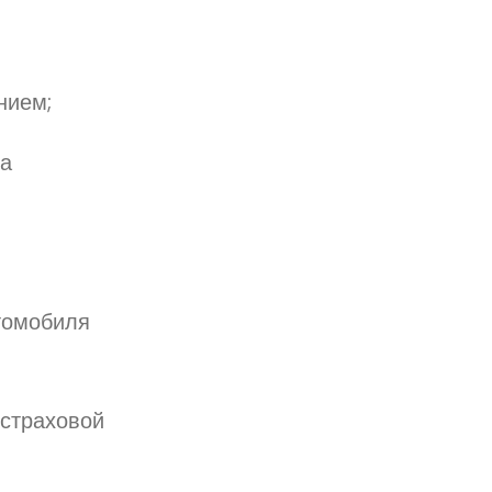
нием;
за
томобиля
 страховой