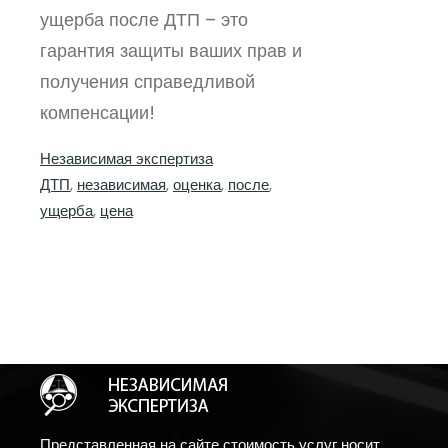
ущерба после ДТП – это
гарантия защиты ваших прав и
получения справедливой
компенсации!
Независимая экспертиза
ДТП
, 
независимая
, 
оценка
, 
после
, 
ущерба
, 
цена
Представленная на сайте стоимость услуг носит