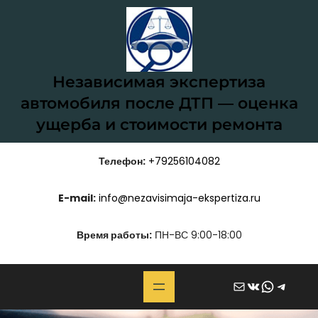
Перейти
к
содержимому
Независимая экспертиза
автомобиля после ДТП — оценка
ущерба и стоимости ремонта
Телефон:
+79256104082
E-mail:
info@nezavisimaja-ekspertiza.ru
Время работы:
ПН-ВС 9:00-18:00
Почта
ВКонтакте
WhatsApp
Telegram