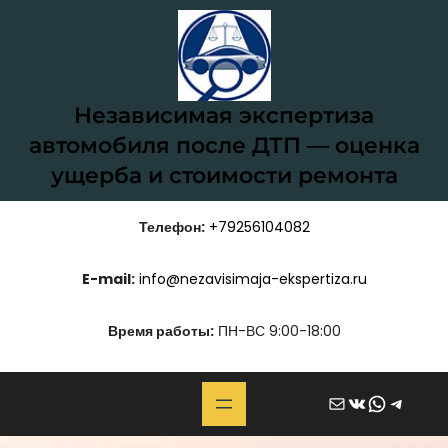
Перейти
к
содержимому
Независимая экспертиза
автомобиля после ДТП — оценка
ущерба и стоимости ремонта
Телефон:
+79256104082
E-mail:
info@nezavisimaja-ekspertiza.ru
Время работы:
ПН-ВС 9:00-18:00
Почта
ВКонтакте
WhatsApp
Telegram