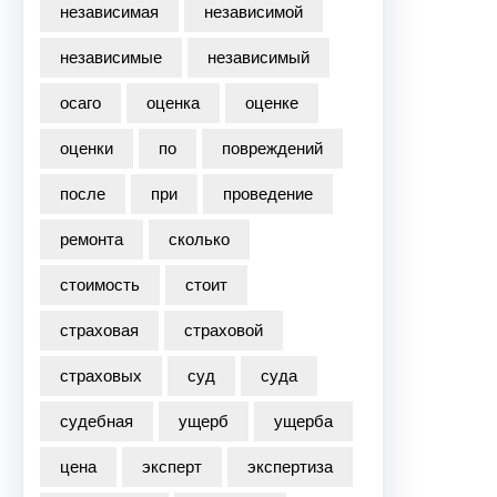
независимая
независимой
независимые
независимый
осаго
оценка
оценке
оценки
по
повреждений
после
при
проведение
ремонта
сколько
стоимость
стоит
страховая
страховой
страховых
суд
суда
судебная
ущерб
ущерба
цена
эксперт
экспертиза