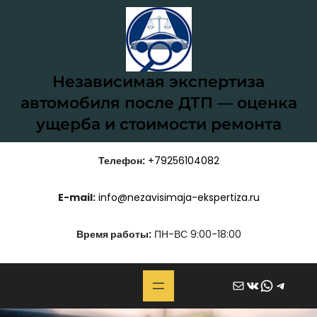
Перейти
к
содержимому
Независимая экспертиза
автомобиля после ДТП — оценка
ущерба и стоимости ремонта
Телефон:
+79256104082
E-mail:
info@nezavisimaja-ekspertiza.ru
Время работы:
ПН-ВС 9:00-18:00
Почта
ВКонтакте
WhatsApp
Telegram