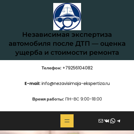
Перейти
к
содержимому
Независимая экспертиза
автомобиля после ДТП — оценка
ущерба и стоимости ремонта
Телефон:
+79256104082
E-mail:
info@nezavisimaja-ekspertiza.ru
Время работы:
ПН-ВС 9:00-18:00
Почта
ВКонтакте
WhatsApp
Telegram