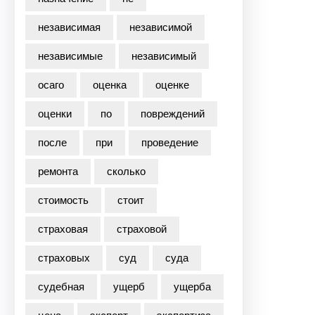
независимая
независимой
независимые
независимый
осаго
оценка
оценке
оценки
по
повреждений
после
при
проведение
ремонта
сколько
стоимость
стоит
страховая
страховой
страховых
суд
суда
судебная
ущерб
ущерба