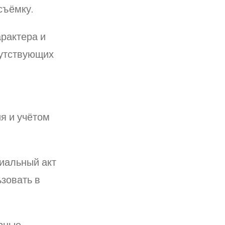
съёмку.
рактера и
путствующих
я и учётом
иальный акт
зовать в
ерные