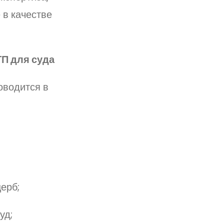
 в качестве
ТП для суда
оводится в
ерб;
уд;