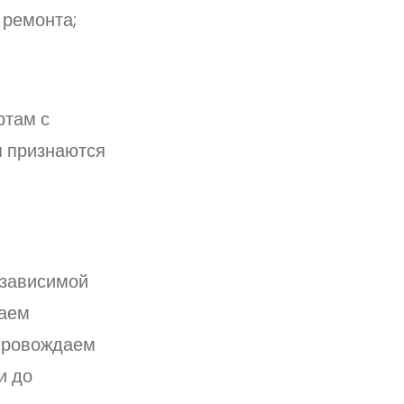
 ремонта;
ртам с
я признаются
езависимой
таем
опровождаем
и до