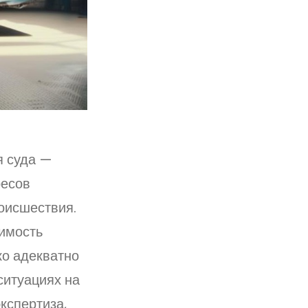
я суда —
ресов
оисшествия.
оимость
ко адекватно
ситуациях на
кспертиза,