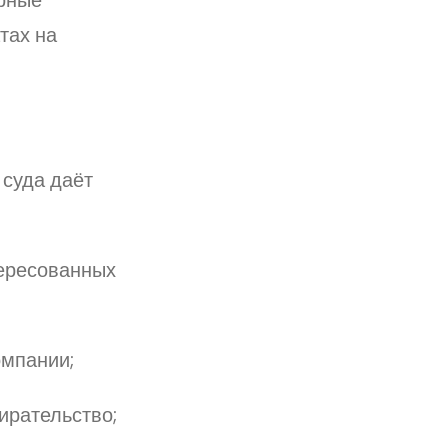
тах на
суда даёт
тересованных
омпании;
ирательство;