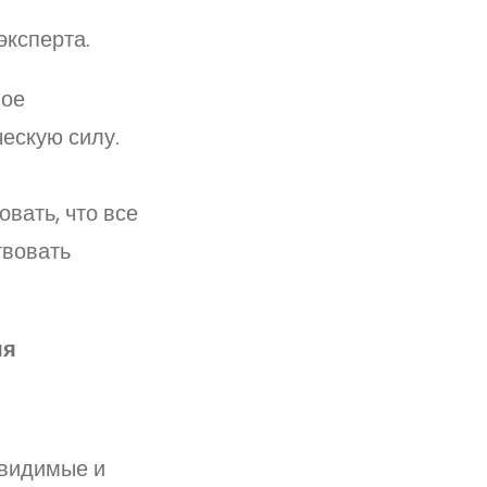
эксперта.
ное
ческую силу.
вать, что все
твовать
ля
 видимые и