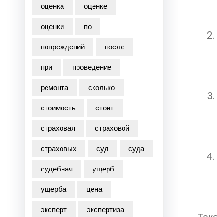
оценка
оценке
оценки
по
повреждений
после
при
проведение
ремонта
сколько
стоимость
стоит
страховая
страховой
страховых
суд
суда
судебная
ущерб
ущерба
цена
эксперт
экспертиза
Так