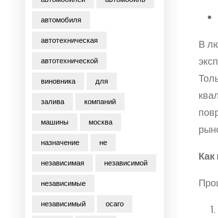
автомобиля
автотехническая
В лю
эксп
автотехнической
Тол
виновника
для
ква
залива
компаний
повр
машины
москва
рын
назначение
не
Как
независимая
независимой
Про
независимые
независимый
осаго