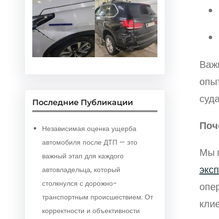
Важ
опы
суд
Последние Публикации
Поч
Независимая оценка ущерба
автомобиля после ДТП — это
Мы 
важный этап для каждого
экс
автовладельца, который
столкнулся с дорожно-
опе
транспортным происшествием. От
клие
корректности и объективности