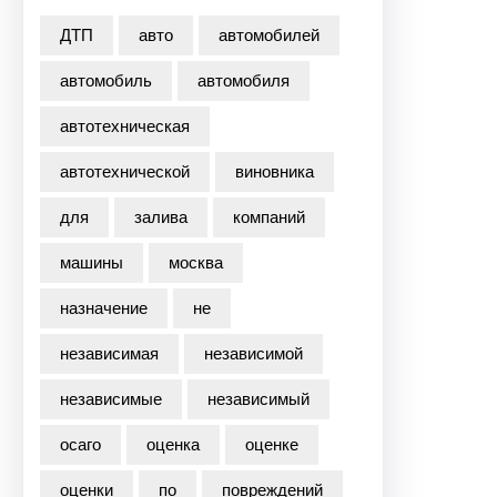
ДТП
авто
автомобилей
автомобиль
автомобиля
автотехническая
автотехнической
виновника
для
залива
компаний
машины
москва
назначение
не
независимая
независимой
независимые
независимый
осаго
оценка
оценке
оценки
по
повреждений