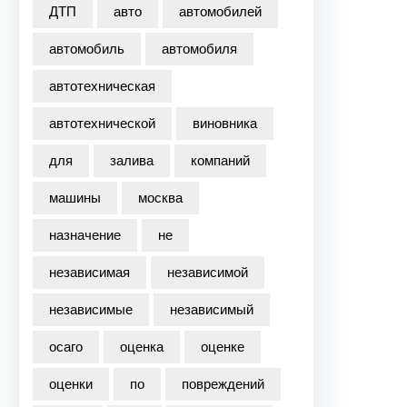
ДТП
авто
автомобилей
автомобиль
автомобиля
автотехническая
автотехнической
виновника
для
залива
компаний
машины
москва
назначение
не
независимая
независимой
независимые
независимый
осаго
оценка
оценке
оценки
по
повреждений