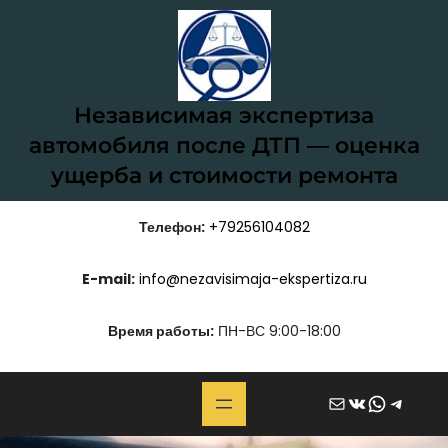
Перейти
к
содержимому
Независимая экспертиза
автомобиля после ДТП — оценка
ущерба и стоимости ремонта
Телефон:
+79256104082
E-mail:
info@nezavisimaja-ekspertiza.ru
Время работы:
ПН-ВС 9:00-18:00
Почта
ВКонтакте
WhatsApp
Telegram