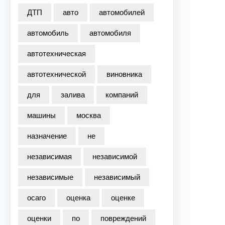
ДТП
авто
автомобилей
автомобиль
автомобиля
автотехническая
автотехнической
виновника
для
залива
компаний
машины
москва
назначение
не
независимая
независимой
независимые
независимый
осаго
оценка
оценке
оценки
по
повреждений