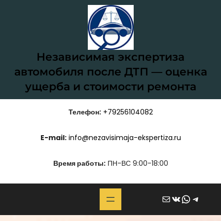
Перейти
к
содержимому
Независимая экспертиза
автомобиля после ДТП — оценка
ущерба и стоимости ремонта
Телефон:
+79256104082
E-mail:
info@nezavisimaja-ekspertiza.ru
Время работы:
ПН-ВС 9:00-18:00
Почта
ВКонтакте
WhatsApp
Telegram