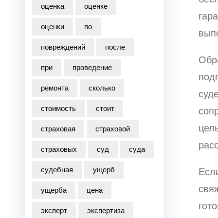
оценка
оценке
гар
оценки
по
вып
повреждений
после
Обр
при
проведение
под
ремонта
сколько
суде
стоимость
стоит
соп
цель
страховая
страховой
рас
страховых
суд
суда
судебная
ущерб
Есл
свяж
ущерба
цена
гото
эксперт
экспертиза