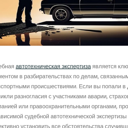
ебная
автотехническая экспертиза
является кл
ментом в разбирательствах по делам, связанны
нспортными происшествиями. Если вы попали в
икли разногласия с участниками аварии, страхо
панией или правоохранительными органами, пр
ависимой судебной автотехнической экспертизы
ктивно установить все обстоятельства случивш