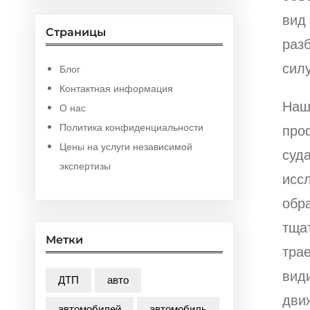
вид 
Страницы
раз
силу
Блог
Контактная информация
Наш
О нас
Политика конфиденциальности
про
Цены на услуги независимой
суда
экспертизы
исс
обр
тща
Метки
трае
вид
ДТП
авто
дви
автомобилей
автомобиль