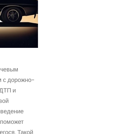
ючевым
м с дорожно-
 ДТП и
вой
оведение
 поможет
егося. Такой