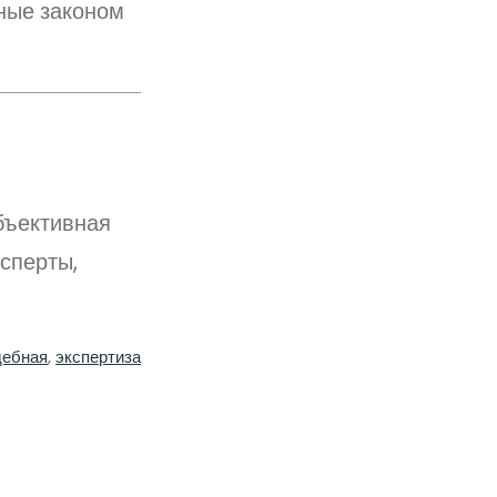
ные законом
бъективная
сперты,
дебная
, 
экспертиза