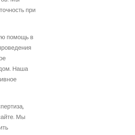
точность при
ую помощь в
 проведения
ое
удом. Наша
тивное
пертиза,
сайте. Мы
ить