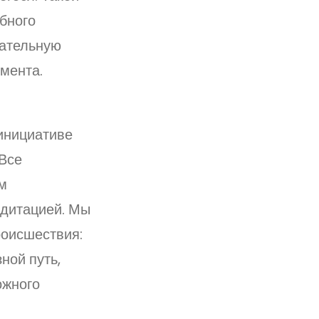
бного
зательную
мента.
инициативе
 Все
м
едитацией. Мы
роисшествия:
ной путь,
ожного