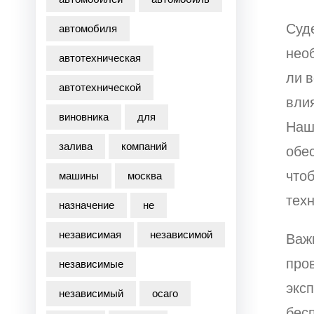
Суде
автомобиля
нео
автотехническая
ли в
автотехнической
влия
виновника
для
Наш
залива
компаний
обес
что
машины
москва
тех
назначение
не
независимая
независимой
Важн
про
независимые
эксп
независимый
осаго
бес