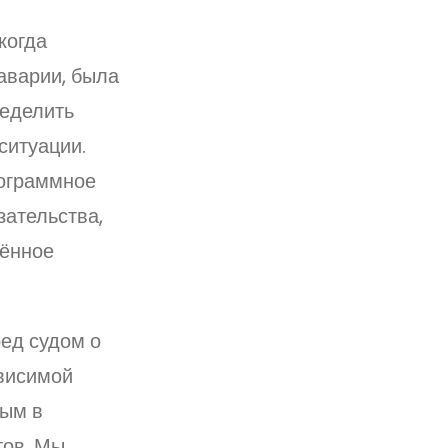
когда
аварии, была
ределить
ситуации.
рограммное
зательства,
лённое
ред судом о
ависимой
ным в
тов. Мы