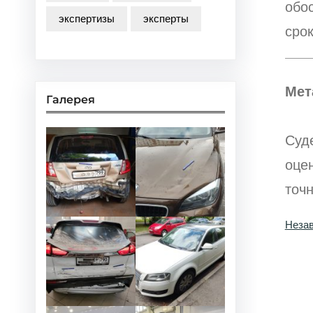
обо
экспертизы
эксперты
срок
Мет
Галерея
Суд
оцен
точ
Незав