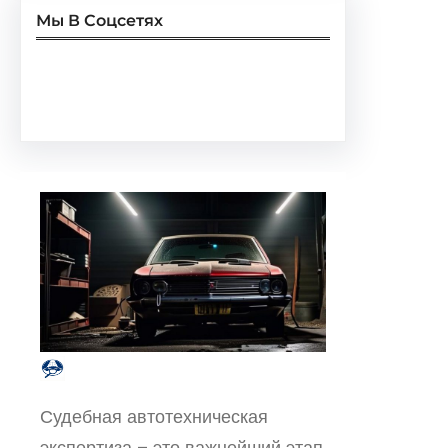
Мы В Соцсетях
Facebook
Twitter
Instagram
LinkedIn
Pinterest
Vimeo
Tumblr
Судебная автотехническая
экспертиза – это важнейший этап