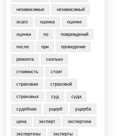
независимые
независимый
осаго
оценка
оценке
оценки
по
повреждений
после
при
проведение
ремонта
сколько
стоимость
стоит
страховая
страховой
страховых
суд
суда
судебная
ущерб
ущерба
цена
эксперт
экспертиза
экспертизы
эксперты