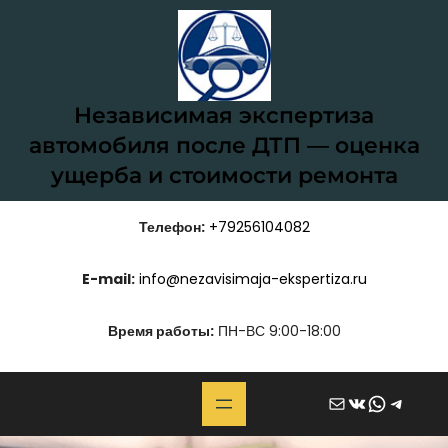
Перейти
к
содержимому
Независимая экспертиза
автомобиля после ДТП — оценка
ущерба и стоимости ремонта
Телефон:
+79256104082
E-mail:
info@nezavisimaja-ekspertiza.ru
Время работы:
ПН-ВС 9:00-18:00
Почта
ВКонтакте
WhatsApp
Telegram