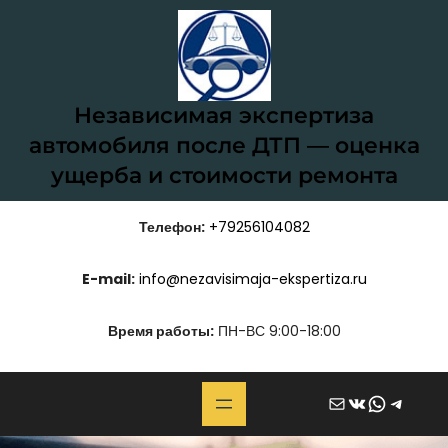
Перейти
к
содержимому
Независимая экспертиза
автомобиля после ДТП — оценка
ущерба и стоимости ремонта
Телефон:
+79256104082
E-mail:
info@nezavisimaja-ekspertiza.ru
Время работы:
ПН-ВС 9:00-18:00
Почта
ВКонтакте
WhatsApp
Telegram