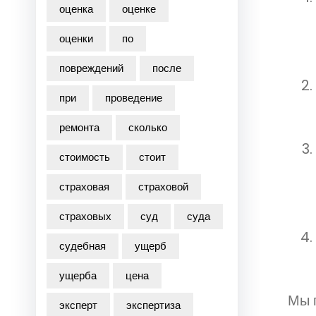
оценка
оценке
оценки
по
повреждений
после
при
проведение
ремонта
сколько
стоимость
стоит
страховая
страховой
страховых
суд
суда
судебная
ущерб
ущерба
цена
Мы г
эксперт
экспертиза