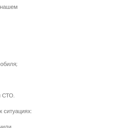
в нашем
обиля;
и СТО.
 ситуациях:
чили