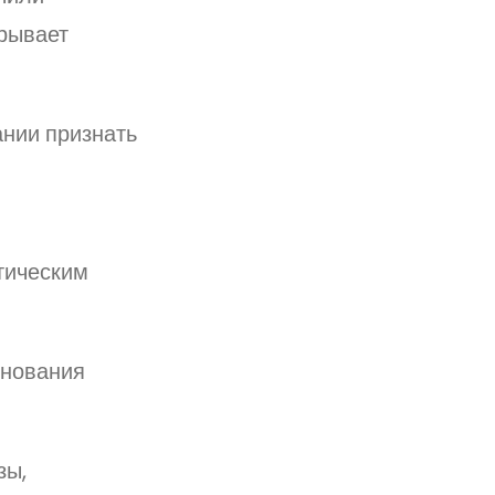
крывает
ании признать
тическим
нования
зы,