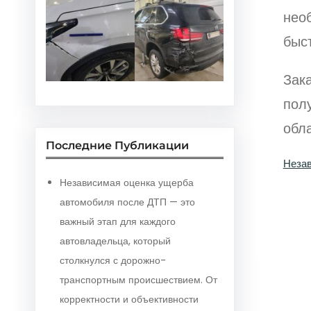
необ
быст
Зак
пол
обла
Последние Публикации
Незав
Независимая оценка ущерба
автомобиля после ДТП — это
важный этап для каждого
автовладельца, который
столкнулся с дорожно-
транспортным происшествием. От
корректности и объективности