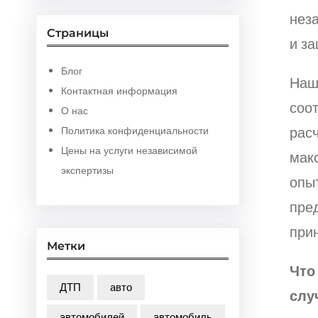
нез
Страницы
и з
Блог
Наш
Контактная информация
соо
О нас
расч
Политика конфиденциальности
Цены на услуги независимой
мак
экспертизы
опы
пред
при
Метки
Что
ДТП
авто
слу
автомобилей
автомобиль