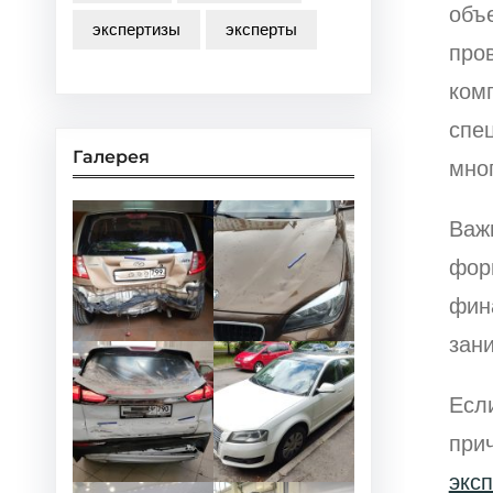
объе
экспертизы
эксперты
пров
ком
спе
Галерея
мно
Важ
фор
фин
зан
Есл
при
экс