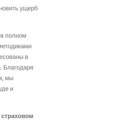
ановить ущерб
 в полном
методиками
ресованы в
. Благодаря
м, мы
уде и
и страховом