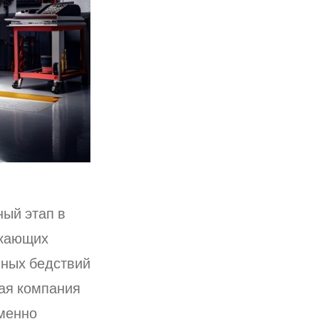
ный этап в
икающих
йных бедствий
вая компания
именно