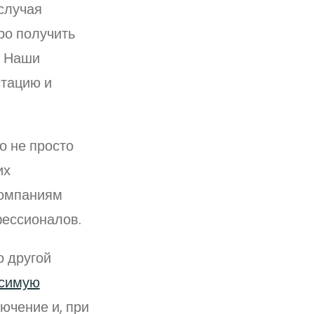
случая
ро получить
. Наши
стацию и
о не просто
их
компаниям
фессионалов.
о другой
исимую
ючение и, при