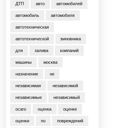
ДТП
авто
автомобилей
автомобиль
автомобиля
автотехническая
автотехнической
виновника
для
залива
компаний
машины
москва
назначение
не
независимая
независимой
независимые
независимый
осаго
оценка
оценке
оценки
по
повреждений