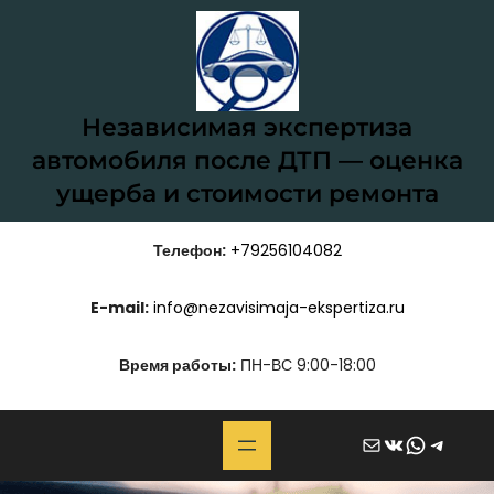
Перейти
к
содержимому
Независимая экспертиза
автомобиля после ДТП — оценка
ущерба и стоимости ремонта
Телефон:
+79256104082
E-mail:
info@nezavisimaja-ekspertiza.ru
Время работы:
ПН-ВС 9:00-18:00
Почта
ВКонтакте
WhatsApp
Telegram