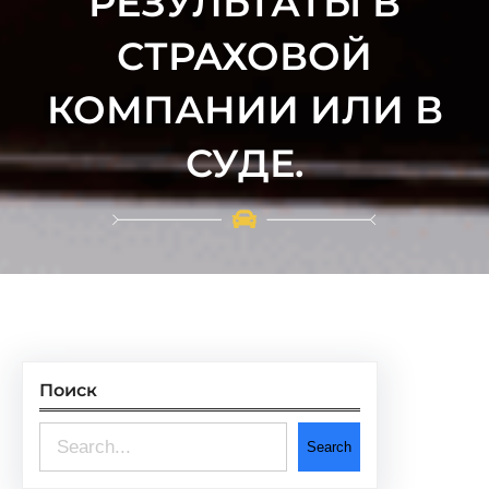
РЕЗУЛЬТАТЫ В
СТРАХОВОЙ
КОМПАНИИ ИЛИ В
СУДЕ.
Поиск
S
Search
e