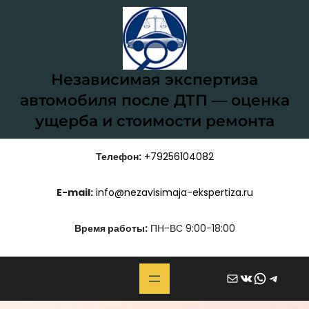
Перейти
к
содержимому
Независимая экспертиза
автомобиля после ДТП — оценка
ущерба и стоимости ремонта
Телефон:
+79256104082
E-mail:
info@nezavisimaja-ekspertiza.ru
Время работы:
ПН-ВС 9:00-18:00
Почта
ВКонтакте
WhatsApp
Telegram