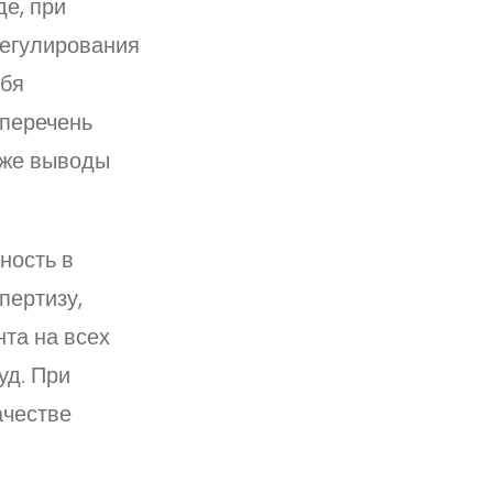
де, при
регулирования
ебя
 перечень
кже выводы
ность в
пертизу,
та на всех
уд. При
ачестве