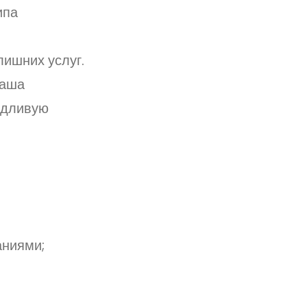
ипа
лишних услуг.
ваша
едливую
аниями;