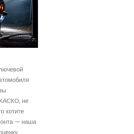
ключевой
автомобиля
вы
 КАСКО, не
о хотите
монта — наша
оценку