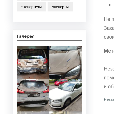
экспертизы
эксперты
Не 
Зак
сво
Галерея
Мет
Нез
пом
и об
Незав