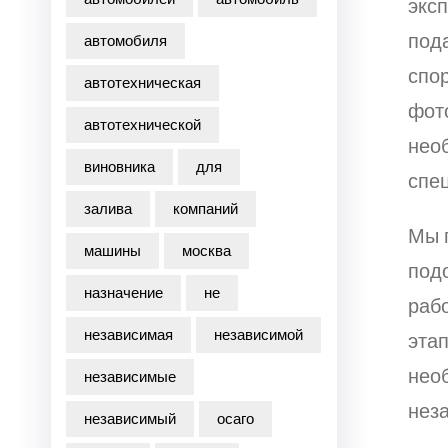
эксп
под
автомобиля
спор
автотехническая
фот
автотехнической
нео
виновника
для
спе
залива
компаний
Мы 
машины
москва
под
назначение
не
раб
независимая
независимой
этап
необ
независимые
неза
независимый
осаго