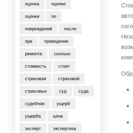
оценка
оценке
Стои
авто
оценки
по
согл
повреждений
после
Нез
при
проведение
воз
ремонта
сколько
ком
стоимость
стоит
Обра
страховая
страховой
страховых
суд
суда
судебная
ущерб
ущерба
цена
эксперт
экспертиза