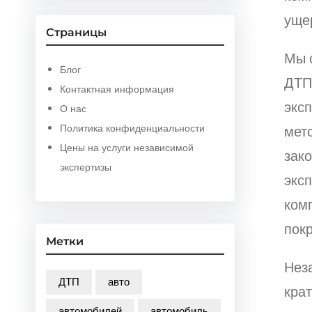
уще
Страницы
Мы 
Блог
ДТП
Контактная информация
экс
О нас
Политика конфиденциальности
мет
Цены на услуги независимой
зак
экспертизы
эксп
ком
покр
Метки
Нез
ДТП
авто
кра
автомобилей
автомобиль