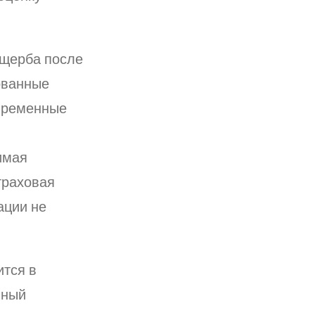
ущерба после
ованные
овременные
имая
траховая
ации не
тся в
лный