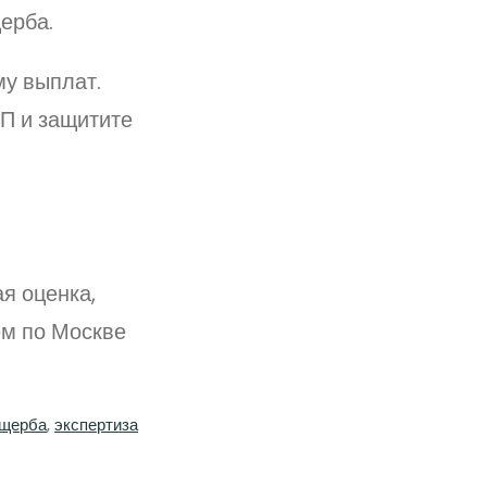
ерба.
у выплат.
П и защитите
я оценка,
ем по Москве
щерба
, 
экспертиза