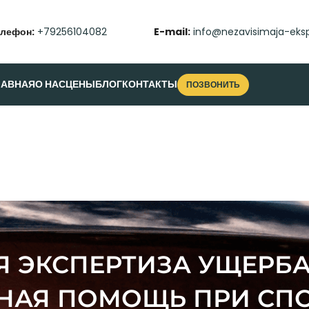
елефон:
+79256104082
E-mail:
info@nezavisimaja-eksp
ЛАВНАЯ
О НАС
ЦЕНЫ
БЛОГ
КОНТАКТЫ
ПОЗВОНИТЬ
 ЭКСПЕРТИЗА УЩЕРБА
НАЯ ПОМОЩЬ ПРИ СПО