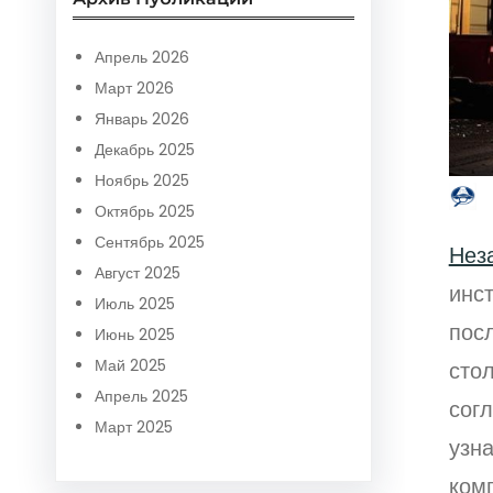
r
c
Апрель 2026
h
Март 2026
Январь 2026
Декабрь 2025
Ноябрь 2025
Октябрь 2025
Сентябрь 2025
Нез
Август 2025
инс
Июль 2025
пос
Июнь 2025
Май 2025
сто
Апрель 2025
сог
Март 2025
узн
ком