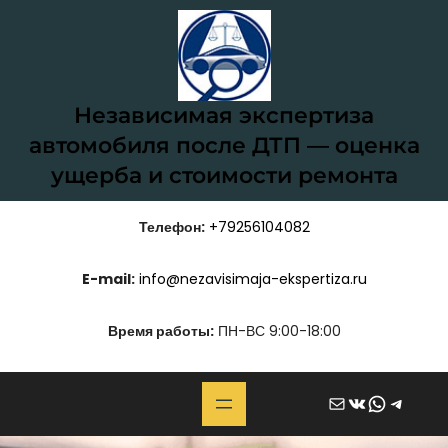
Перейти
к
содержимому
Независимая экспертиза
автомобиля после ДТП — оценка
ущерба и стоимости ремонта
Телефон:
+79256104082
E-mail:
info@nezavisimaja-ekspertiza.ru
Время работы:
ПН-ВС 9:00-18:00
Почта
ВКонтакте
WhatsApp
Telegram