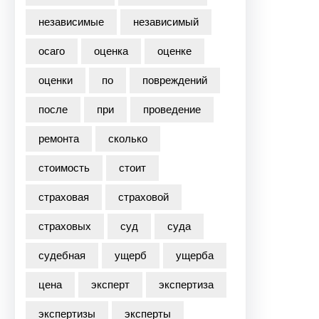
независимые
независимый
осаго
оценка
оценке
оценки
по
повреждений
после
при
проведение
ремонта
сколько
стоимость
стоит
страховая
страховой
страховых
суд
суда
судебная
ущерб
ущерба
цена
эксперт
экспертиза
экспертизы
эксперты