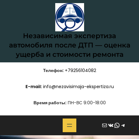
Перейти
к
содержимому
Независимая экспертиза
автомобиля после ДТП — оценка
ущерба и стоимости ремонта
Телефон:
+79256104082
E-mail:
info@nezavisimaja-ekspertiza.ru
Время работы:
ПН-ВС 9:00-18:00
Почта
ВКонтакте
WhatsApp
Telegram