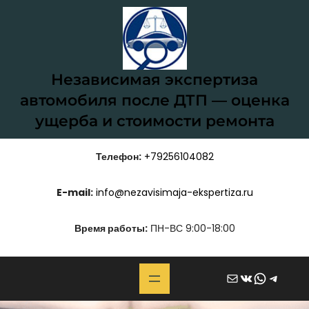
Перейти
к
содержимому
Независимая экспертиза
автомобиля после ДТП — оценка
ущерба и стоимости ремонта
Телефон:
+79256104082
E-mail:
info@nezavisimaja-ekspertiza.ru
Время работы:
ПН-ВС 9:00-18:00
Почта
ВКонтакте
WhatsApp
Telegram