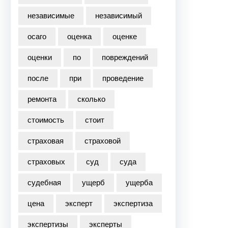
независимые
независимый
осаго
оценка
оценке
оценки
по
повреждений
после
при
проведение
ремонта
сколько
стоимость
стоит
страховая
страховой
страховых
суд
суда
судебная
ущерб
ущерба
цена
эксперт
экспертиза
экспертизы
эксперты