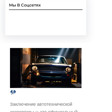
Мы В Соцсетях
Facebook
Twitter
Instagram
LinkedIn
Pinterest
Vimeo
Tumblr
Заключение автотехнической
экспертизы — это официальный